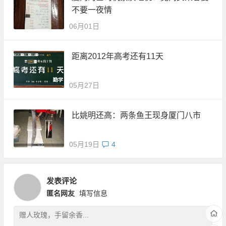
不要一夜情
06月01日
距离2012年高考还有11天
05月27日
比姚明还高：两条鱼王现身厦门八市
05月19日
4
发表评论
匿名网友
填写信息