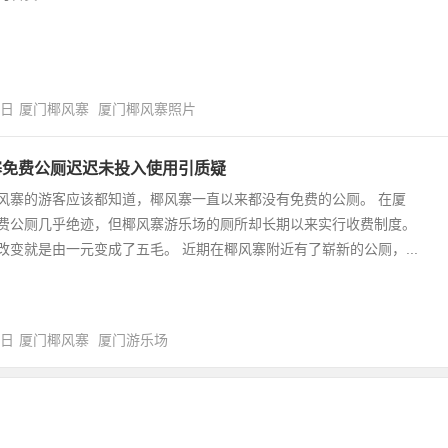
3日
厦门椰风寨
厦门椰风寨照片
寨免费公厕迟迟未投入使用引质疑
风寨的游客应该都知道，椰风寨一直以来都没有免费的公厕。 在厦
费公厕几乎绝迹，但椰风寨游乐场的厕所却长期以来实行收费制度。
改变就是由一元变成了五毛。 近期在椰风寨附近有了崭新的公厕，...
6日
厦门椰风寨
厦门游乐场