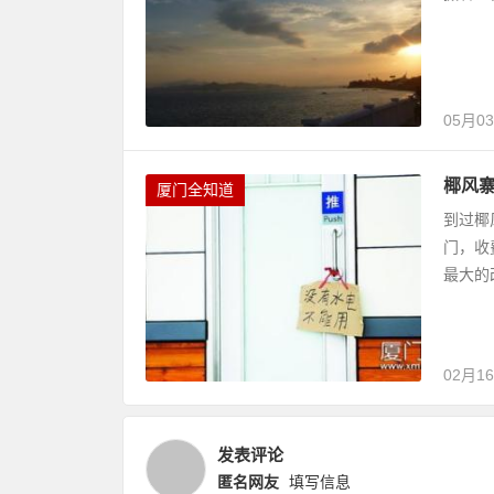
05月0
椰风
厦门全知道
到过椰
门，收
最大的
02月1
发表评论
匿名网友
填写信息