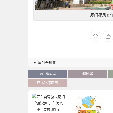
厦门椰风寨
厦门全知道
厦门椰风寨
椰风寨
环岛路椰风寨