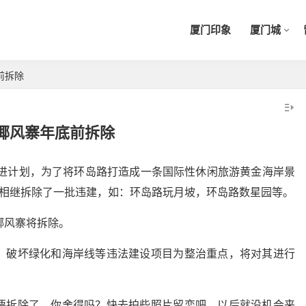
厦门印象
厦门城
前拆除
椰风寨年底前拆除
推进计划，为了将环岛路打造成一条国际性休闲旅游黄金海岸景
管相继拆除了一批违建，如：环岛路玩月坡，环岛路数星园等。
椰风寨将拆除。
、破坏绿化和海岸线等违法建设项目为整治重点，将对其进行
要拆除了，你舍得吗？快去拍些照片留恋吧。以后就没机会来