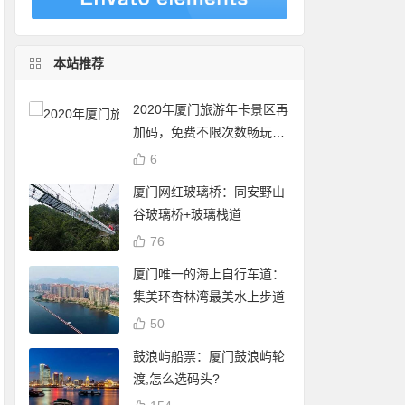
本站推荐
2020年厦门旅游年卡景区再
加码，免费不限次数畅玩24
个景点
6
厦门网红玻璃桥：同安野山
谷玻璃桥+玻璃栈道
76
厦门唯一的海上自行车道：
集美环杏林湾最美水上步道
50
鼓浪屿船票：厦门鼓浪屿轮
渡,怎么选码头?