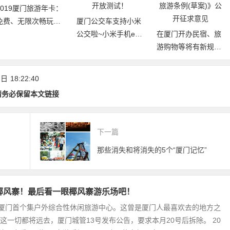
2019厦门旅游年卡：
免费、无限次畅玩厦
厦门公交车支持小米
门21大景区
公交啦~小米手机e通
在厦门开办民宿、旅
卡上线，华为手机开
游购物等将有新规
放测试！
范！《厦门经济特区
旅游条例(草案)》公
 日
18:22:40
开征求意见
请务必保留本文链接
下一篇
那些消失和将消失的5个“厦门记忆”
,椰风寨！最后看一眼椰风寨游乐场吧！
厦门首个集户外综合性休闲旅游中心。这曾是厦门人最喜欢去的地方之
但这一切都将远去，厦门城管13号发布公告，要求本月20号后拆除。 20