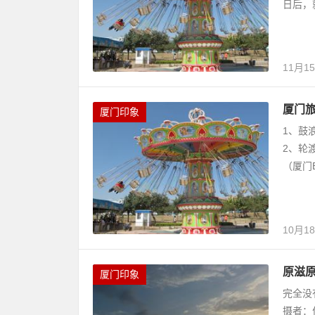
日后，
11月1
厦门
厦门印象
1、鼓
2、轮
（厦门B
10月1
原滋原
厦门印象
完全没
摄者：