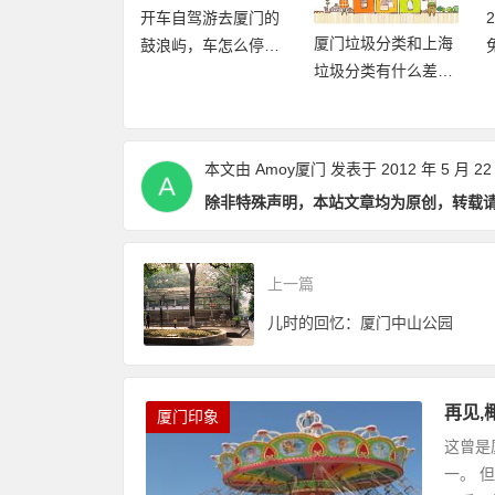
开车自驾游去厦门的
厦门垃圾分类和上海
20年厦门旅游年卡
鼓浪屿，车怎么停，
垃圾分类有什么差异
再加码，免费不
要放哪里？
点和优缺点？
数畅玩24个景点
本文由
Amoy厦门
发表于 2012 年 5 月 22
除非特殊声明，本站文章均为原创，转载
上一篇
儿时的回忆：厦门中山公园
再见
厦门印象
这曾是
一。 