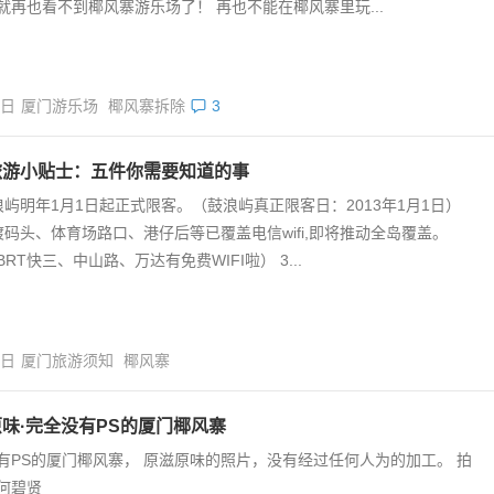
就再也看不到椰风寨游乐场了！ 再也不能在椰风寨里玩...
5日
厦门游乐场
椰风寨拆除
3
旅游小贴士：五件你需要知道的事
浪屿明年1月1日起正式限客。（鼓浪屿真正限客日：2013年1月1日）
渡码头、体育场路口、港仔后等已覆盖电信wifi,即将推动全岛覆盖。
RT快三、中山路、万达有免费WIFI啦） 3...
8日
厦门旅游须知
椰风寨
味·完全没有PS的厦门椰风寨
有PS的厦门椰风寨， 原滋原味的照片，没有经过任何人为的加工。 拍
何碧贤