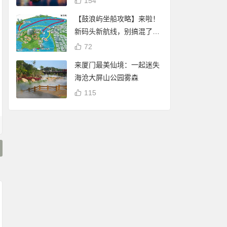
154
【鼓浪屿坐船攻略】来啦！
新码头新航线，别搞混了
哦！
72
来厦门最美仙境：一起迷失
海沧大屏山公园雾森
115