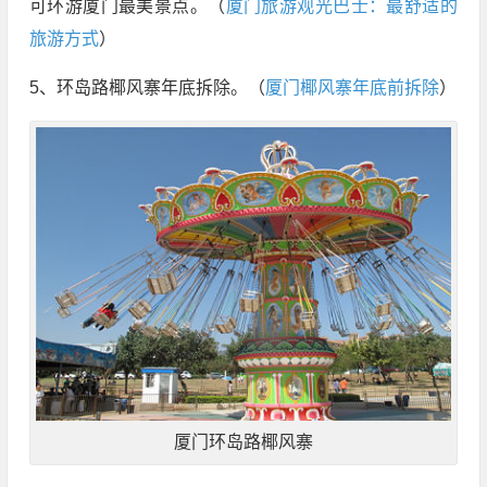
可环游厦门最美景点。（
厦门旅游观光巴士：最舒适的
旅游方式
）
5、环岛路椰风寨年底拆除。（
厦门椰风寨年底前拆除
）
厦门环岛路椰风寨