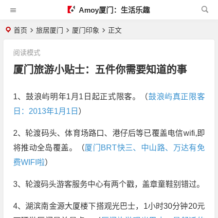
Amoy厦门：生活乐趣
首页
旅居厦门
厦门印象
正文
阅读模式
厦门旅游小贴士：五件你需要知道的事
1、鼓浪屿明年1月1日起正式限客。（
鼓浪屿真正限客
日：2013年1月1日
）
2、轮渡码头、体育场路口、港仔后等已覆盖电信wifi,即
将推动全岛覆盖。（
厦门BRT快三、中山路、万达有免
费WIFI啦
）
3、轮渡码头游客服务中心有两个戳，盖章童鞋别错过。
4、湖滨南金源大厦楼下搭观光巴士，1小时30分钟20元