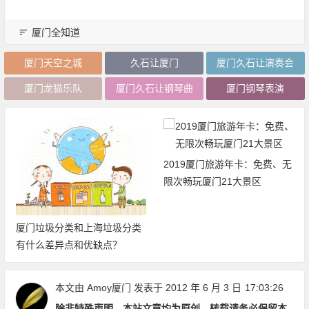
厦门全知道
厦门天空之城
久石让厦门
厦门久石让演奏会
厦门龙猫乐队
厦门久石让钢琴曲
厦门钢琴表演
2019厦门旅游年卡：免费、无
限次畅玩厦门21大景区
厦门垃圾分类和上海垃圾分类
有什么差异点和优缺点？
本文由
Amoy厦门
发表于 2012 年 6 月 3 日
17:03:26
除非特殊声明，本站文章均为原创，转载请务必保留本