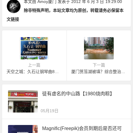
本文由
Amoy厦门
发表于 2012 年 6 月 3 日
19:29:00
除非特殊声明，本站文章均为原创，转载请务必保留本
文链接
上一篇
下一篇
天空之城：久石让钢琴曲8月12日厦门上演
厦门筼筜湖被填？综合整治令人费解
徒有虚名的中山路【1980烧肉粽】
05月19日
Magnific(Freepik)会员到期后是否还可