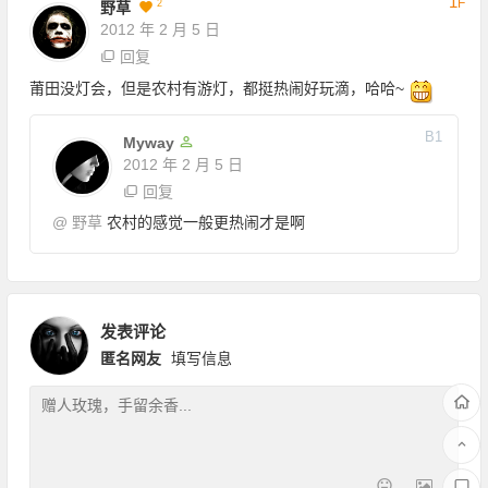
1
F
2
野草
2012 年 2 月 5 日
回复
莆田没灯会，但是农村有游灯，都挺热闹好玩滴，哈哈~
B
1
Myway
2012 年 2 月 5 日
回复
@
野草
农村的感觉一般更热闹才是啊
发表评论
匿名网友
填写信息