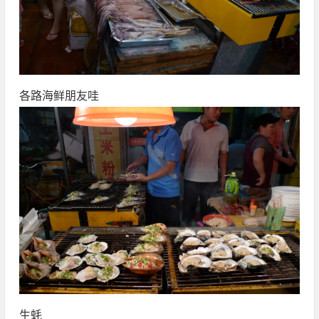
各路海鲜朋友哇
生蚝