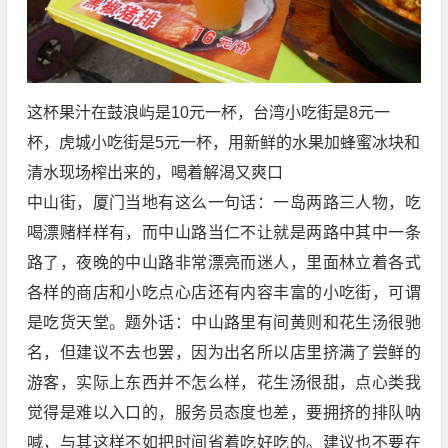
这杯果汁在鼓浪屿是10元一杯，台湾小吃街是8元一
杯，虎城小吃街是5元一杯，用新鲜的水果加蜂蜜冰块和
清水现场榨出来的，喝着解渴又爽口
中山街，厦门当地有这么一句话：一岛两路三人物，吃
喝漂赌样样有，而中山路当仁不让就是两路中其中一条
路了，夜晚的中山路非常漂亮而迷人，里面林立着各式
各样的商店和小吃点心店还有内容丰富的小吃街，可谓
是吃货天堂。题外话：中山路里有间黄则和花生汤很驰
名，但建议不去也罢，因为出名所以店里挤满了尝鲜的
游客，实际上东西并不怎么样，花生汤很甜，点心类我
觉得是难以入口的，服务员态度也差，要拥挤的排队呐
喊，与其这样不如把时间省着吃好吃的。建议也不要在