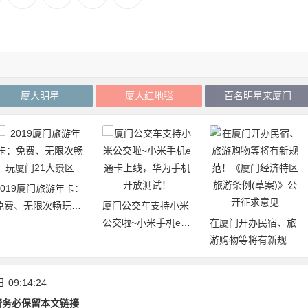
厦大明星
厦大红地毯
百名明星来厦门
2019厦门旅游年卡：
免费、无限次畅玩厦
厦门公交车支持小米
门21大景区
公交啦~小米手机e通
在厦门开办民宿、旅
卡上线，华为手机开
游购物等将有新规
放测试！
范！《厦门经济特区
旅游条例(草案)》公
日
09:14:24
开征求意见
请务必保留本文链接