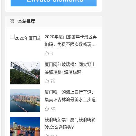
本站推荐
2020年厦门旅游年卡景区再
加码，免费不限次数畅玩24
个景点
6
厦门网红玻璃桥：同安野山
谷玻璃桥+玻璃栈道
76
厦门唯一的海上自行车道：
集美环杏林湾最美水上步道
50
鼓浪屿船票：厦门鼓浪屿轮
渡,怎么选码头?