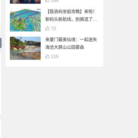
154
【鼓浪屿坐船攻略】来啦！
新码头新航线，别搞混了
哦！
72
来厦门最美仙境：一起迷失
海沧大屏山公园雾森
115
厦门白鹭分：免费借
厦门白鹭分查询：
阅厦门市图书馆（含
谢霆锋 潘玮柏现身厦
享免费停车、借书
17个分馆）图书
门八市买海鲜 将于杏
自行车骑行
林202大排档录制节
目