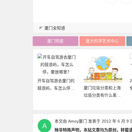
厦门全知道
厦门明星
厦大科学艺术中心
开车自驾游去厦门的
厦门垃圾分类和上海
20年厦门旅游年卡
鼓浪屿，车怎么停，
垃圾分类有什么差异
再加码，免费不
要放哪里？
点和优缺点？
数畅玩24个景点
本文由
Amoy厦门
发表于 2012 年 6 月 9 
除非特殊声明，本站文章均为原创，转载