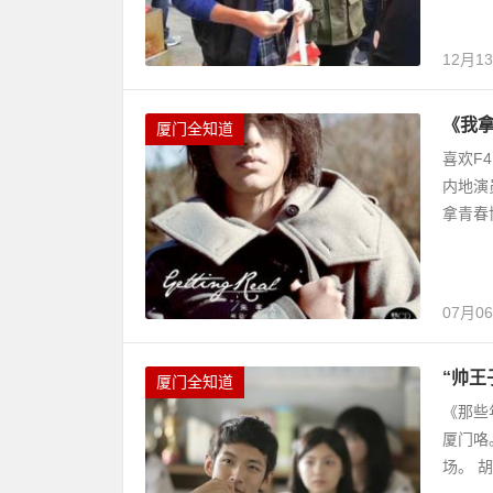
12月1
《我拿
厦门全知道
喜欢F
内地演
拿青春
07月0
“帅王
厦门全知道
《那些
厦门咯
场。 