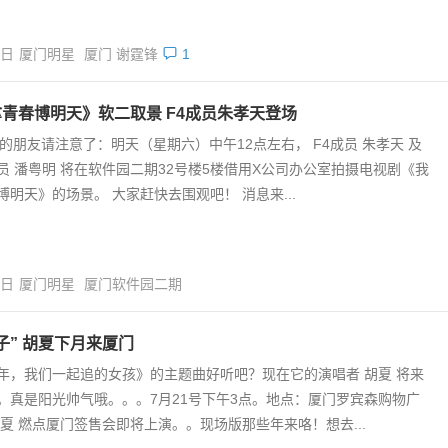
3日
厦门明星
厦门 谢霆锋
1
青春博明天》软二取景 F4成员朱孝天登场
4的朋友请注意了：明天（星期六）中午12点左右， F4成员 朱孝天 及
员 潘粤明 将在软件园二期32号楼5楼借用X公司办公室拍摄电视剧《我
博明天》的场景。 大家赶快去围观吧！ 消息来...
6日
厦门明星
厦门软件园二期
子” 胡夏下月来厦门
年，我们一起追的女孩》的主题曲好听吧？现在它的演唱者 胡夏 将来
。真是阳光帅气哦。。。7月21号下午3点。地点：厦门罗宾森购物广
胡夏 燃点厦门签售会即将上演。。现场版那些年来咯！想去...