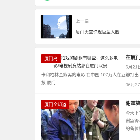
上一篇
厦门天空惊现巨型人脸
在厦
厦门岛
6月2
卡和柏林金熊奖的电影 在中国 107万人在豆瓣打
报 厦门...
06月2
谢霆锋
厦门全知道
今天下
谢霆锋
的备位