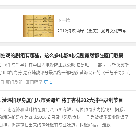
下一篇
2012海峡两岸（集美）龙舟文化节系列活动一览表
门拍戏的剧组有哪些，这么多电影/电视剧竟然都在厦门取景
1日 《千与千寻》在中国内地影院正式公映 它是唯一一部 同时斩获奥斯
出了9.3的高分 是宫崎骏评分最高的一部电影 黄海设计的《千与千寻》海
7日
厦门剧组
厦门明星
1
 潘玮柏现身厦门八市买海鲜 将于杏林202大排档录制节目
午，谢霆锋和潘玮柏在厦门八市买海鲜，两位帅哥实力抢镜！ 据悉，
和潘玮柏是在为锋味2018节目录制采购食材。 作为被娱乐事业耽误了
厨神，谢霆锋拍出来的锋味很有专业味道，也很好看。 最欣...