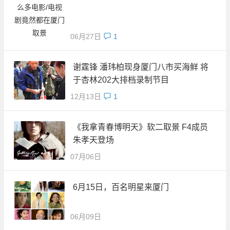
06月27日
1
谢霆锋 潘玮柏现身厦门八市买海鲜 将
于杏林202大排档录制节目
12月13日
1
《我拿青春博明天》软二取景 F4成员
朱孝天登场
07月06日
6月15日，百名明星来厦门
06月09日