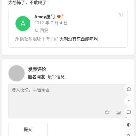
太恐怖了，不敢喝了!
B
1
9
Amoy厦门
2012 年 7 月 4 日
回复
@
防辐射服哪个牌子好
天朝没有东西能吃啊
发表评论
匿名网友
填写信息