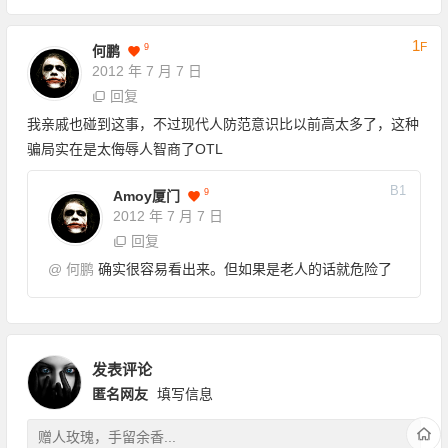
1
F
9
何鹏
2012 年 7 月 7 日
回复
我亲戚也碰到这事，不过现代人防范意识比以前高太多了，这种
骗局实在是太侮辱人智商了OTL
B
1
9
Amoy厦门
2012 年 7 月 7 日
回复
@
何鹏
确实很容易看出来。但如果是老人的话就危险了
发表评论
匿名网友
填写信息