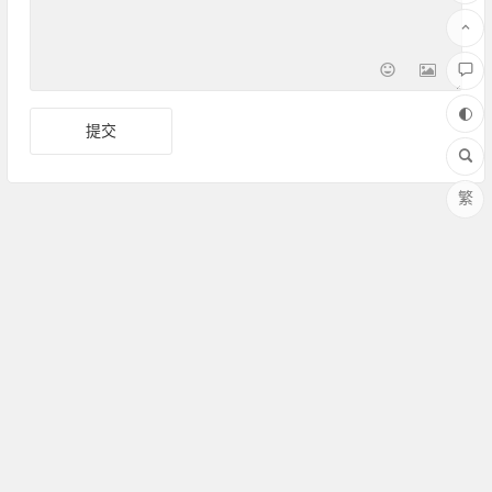
繁
Copyright ©Amoy厦门 版权所有 备案号：
闽ICP备17030486
号-1
联系QQ：364958008