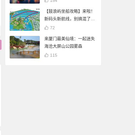
154
【鼓浪屿坐船攻略】来啦！
新码头新航线，别搞混了
哦！
72
来厦门最美仙境：一起迷失
海沧大屏山公园雾森
115
厦门白鹭分：免费借
厦门白鹭分查询：
阅厦门市图书馆（含
谢霆锋 潘玮柏现身厦
享免费停车、借书
17个分馆）图书
门八市买海鲜 将于杏
自行车骑行
林202大排档录制节
目