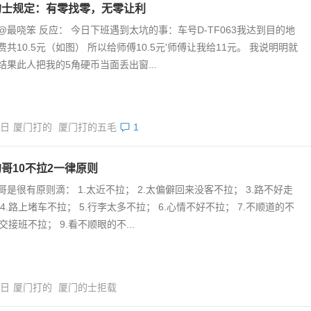
的士规定：有零找零，无零让利
@最哓笨 反应： 今日下班遇到太坑的事：车号D-TF063我达到目的地
费共10.5元（如图） 所以给师傅10.5元'师傅让我给11元。 我说明明就
，结果此人把我的5角硬币当面丢出窗...
4日
厦门打的
厦门打的五毛
1
哥10不拉2一律原则
哥是很有原则滴： 1.太近不拉； 2.太偏僻回来没客不拉； 3.路不好走
4.路上堵车不拉； 5.行李太多不拉； 6.心情不好不拉； 7.不顺道的不
.交接班不拉； 9.看不顺眼的不...
9日
厦门打的
厦门的士拒载