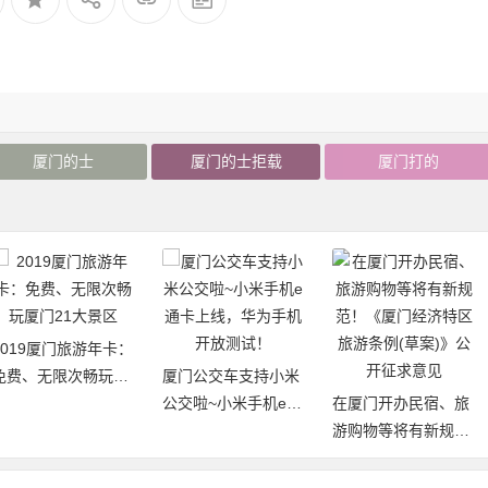
厦门的士
厦门的士拒载
厦门打的
2019厦门旅游年卡：
免费、无限次畅玩厦
厦门公交车支持小米
门21大景区
公交啦~小米手机e通
在厦门开办民宿、旅
卡上线，华为手机开
游购物等将有新规
放测试！
范！《厦门经济特区
旅游条例(草案)》公