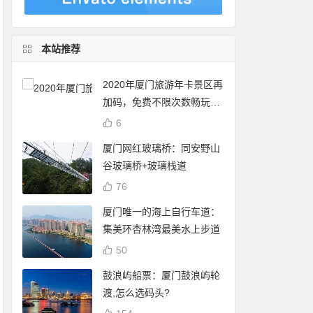
本站推荐
2020年厦门旅游年卡景区再
加码，免费不限次数畅玩24
个景点
6
厦门网红玻璃桥：同安野山
谷玻璃桥+玻璃栈道
76
厦门唯一的海上自行车道：
集美环杏林湾最美水上步道
50
鼓浪屿船票：厦门鼓浪屿轮
渡,怎么选码头?