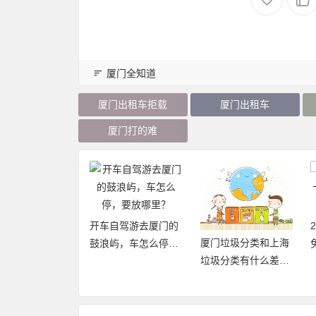
厦门全知道
厦门出租车拒载
厦门出租车
厦门打的难
开车自驾游去厦门的
厦门垃圾分类和上海
20年厦门旅游年卡
鼓浪屿，车怎么停，
垃圾分类有什么差异
再加码，免费不
要放哪里？
点和优缺点？
数畅玩24个景点