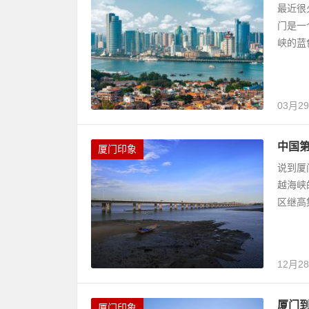
最近很
门是一
峡的蓝
03月2
中国
厦门印象
说到厦
越海峡
区继高
12月2
厦门
厦门印象