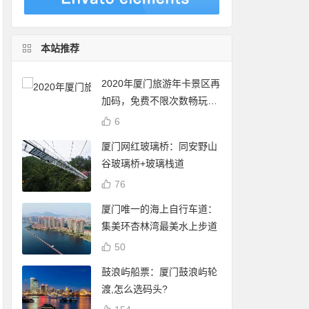
本站推荐
2020年厦门旅游年卡景区再
加码，免费不限次数畅玩24
个景点
6
厦门网红玻璃桥：同安野山
谷玻璃桥+玻璃栈道
76
厦门唯一的海上自行车道：
集美环杏林湾最美水上步道
50
鼓浪屿船票：厦门鼓浪屿轮
渡,怎么选码头?