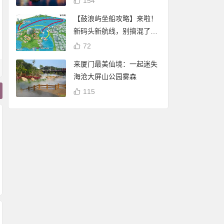
154
【鼓浪屿坐船攻略】来啦！
新码头新航线，别搞混了
哦！
72
来厦门最美仙境：一起迷失
海沧大屏山公园雾森
115
路过厦门，这座恋
“闽南”一词的来源，
这是你认识的厦门人
的城
也曾是福建的代称
吗？一张图让你深入
了解厦门人