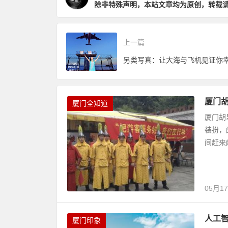
除非特殊声明，本站文章均为原创，转载
上一篇
厦门
厦门全知道
厦门胡
装扮，
间赶来
05月1
人工智
厦门印象