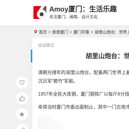
Amoy厦门：生活乐趣
关注厦门、闽南、设计文化
首页
旅居厦门
厦门印象
胡里山炮台：世界
阅读模式
胡里山炮台：
清朝光绪年的胡里山炮台，配备两门世界上最大
沉日军“箬竹”军舰。
1957年全民大炼钢，厦门钢铁厂以每斤8
幸得当时厦门市委出面制止，其中一门古炮才