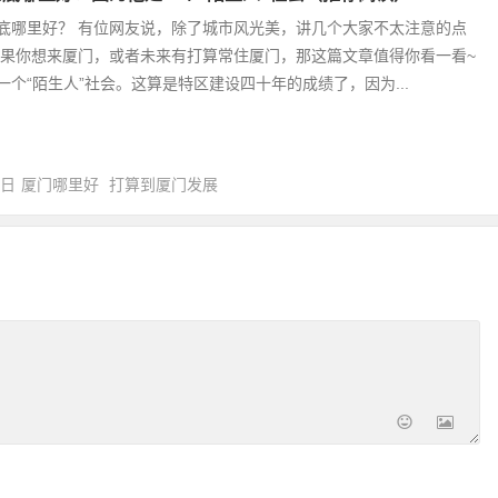
底哪里好？ 有位网友说，除了城市风光美，讲几个大家不太注意的点
如果你想来厦门，或者未来有打算常住厦门，那这篇文章值得你看一看~
一个“陌生人”社会。这算是特区建设四十年的成绩了，因为...
9日
厦门哪里好
打算到厦门发展