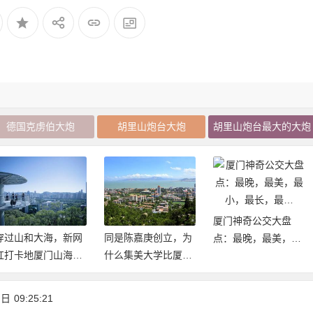
德国克虏伯大炮
胡里山炮台大炮
胡里山炮台最大的大炮
厦门神奇公交大盘
穿过山和大海，新网
同是陈嘉庚创立，为
点：最晚，最美，最
红打卡地厦门山海健
什么集美大学比厦大
小，最长，最…
康步道2020年元旦开
建立的早却不是985/
放体验
211
 日
09:25:21