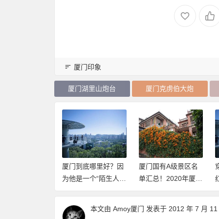
厦门印象
厦门湖里山炮台
厦门克虏伯大炮
第一座跨越海峡
厦门到底哪里好？因
厦门国有A级景区名
路大桥：厦门大
为他是一个“陌生人”
单汇总！2020年厦门
竟有多牛？
社会（推荐阅读）
这些景点免费开放
（持续更新中）
本文由
Amoy厦门
发表于 2012 年 7 月 11