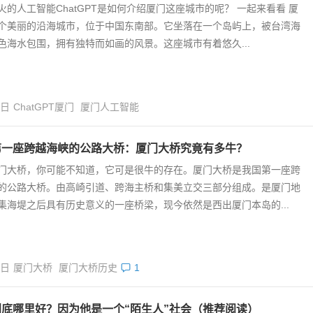
火的人工智能ChatGPT是如何介绍厦门这座城市的呢？ 一起来看看 厦
个美丽的沿海城市，位于中国东南部。它坐落在一个岛屿上，被台湾海
色海水包围，拥有独特而如画的风景。这座城市有着悠久...
9日
ChatGPT厦门
厦门人工智能
第一座跨越海峡的公路大桥：厦门大桥究竟有多牛？
门大桥，你可能不知道，它可是很牛的存在。厦门大桥是我国第一座跨
的公路大桥。由高崎引道、跨海主桥和集美立交三部分组成。是厦门地
集海堤之后具有历史意义的一座桥梁，现今依然是西出厦门本岛的...
8日
厦门大桥
厦门大桥历史
1
到底哪里好？因为他是一个“陌生人”社会（推荐阅读）