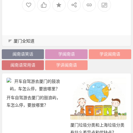
厦门全知道
闽南语笑话
学闽南语
学说闽南语
闽南语常用语
学讲闽南语
开车自驾游去厦门的鼓浪屿，
车怎么停，要放哪里？
厦门垃圾分类和上海垃圾分类
有什么差异点和优缺点？