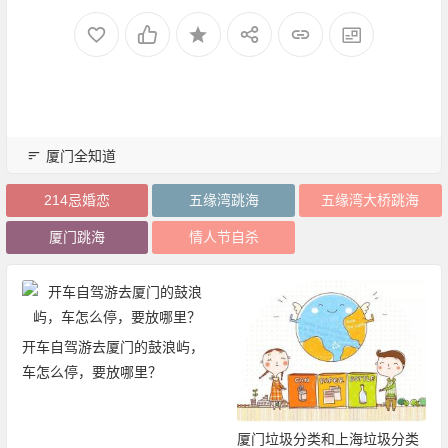
厦门全知道
214忌婚恋
五缘湾跳海
五缘湾大桥跳海
厦门跳海
情人节自杀
去厦门的鼓浪屿，
2019厦门旅
要放哪里？
限次畅玩厦门2
厦门垃圾分类和上海垃圾分类