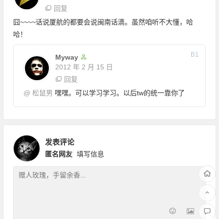
回复
囧~~~~话说厦航的都要会说闽南话滴。虽然咱听不大懂，哈
哈！
B
1
Myway
2012 年 2 月 15 日
回复
@
松鼠男
嘿嘿。可以学习学习。以后tw的统一靠你了
发表评论
匿名网友
填写信息