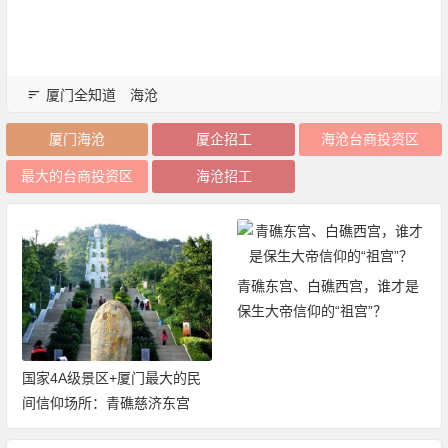
厦门全知道
海沧
厦门海沧
厦企招工
海沧台商投资区
最大的台商投资区
海沧招工
青礁东宫、白礁西宫，谁才是
保生大帝信仰的“祖宫”？
国家4A级景区+厦门最大的民
间信仰场所：青礁慈济东宫