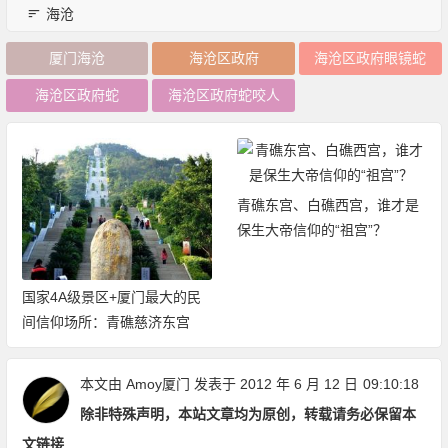
海沧
厦门海沧
海沧区政府
海沧区政府眼镜蛇
海沧区政府蛇
海沧区政府蛇咬人
青礁东宫、白礁西宫，谁才是
保生大帝信仰的“祖宫”？
国家4A级景区+厦门最大的民
间信仰场所：青礁慈济东宫
本文由
Amoy厦门
发表于 2012 年 6 月 12 日
09:10:18
除非特殊声明，本站文章均为原创，转载请务必保留本
文链接