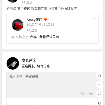
回复
想当初 某个夜晚 我就躺在图中的某个地方睡觉呢
B
1
9
Amoy厦门
2012 年 6 月 12 日
回复
@
文珍之恋
哈哈。我也经常呆着
发表评论
匿名网友
填写信息