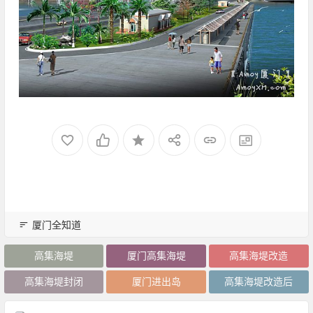
厦门全知道
高集海堤
厦门高集海堤
高集海堤改造
高集海堤封闭
厦门进出岛
高集海堤改造后