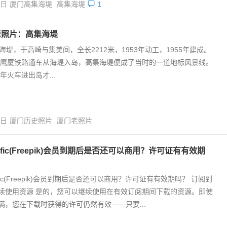
2日
厦门高集海堤
高集海堤
1
老照片：高集海堤
堤，于高崎与集美间，全长2212米，1953年动工，1955年建成。
7年鹰厦铁路通车从海堤入岛，高集海堤便成了当时的一道地标风景线。
0年火车进出岛才...
5日
厦门历史照片
厦门老照片
nific(Freepik)会员到期后是否还可以商用？许可证有有效期
ific(Freepik)会员到期后是否还可以商用？许可证有有效期吗？ 订阅到
续使用资源 是的，您可以继续使用在有效订阅期间下载的资源。即使
满，您在下载时获得的许可仍然有效——只要...