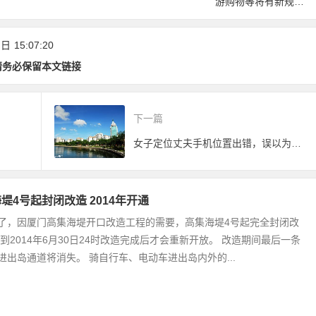
卡上线，华为手机开
游购物等将有新规
放测试！
范！《厦门经济特区
旅游条例(草案)》公
 日
15:07:20
开征求意见
请务必保留本文链接
下一篇
女子定位丈夫手机位置出错，误以为其自杀
堤4号起封闭改造 2014年开通
了，因厦门高集海堤开口改造工程的需要，高集海堤4号起完全封闭改
直到2014年6月30日24时改造完成后才会重新开放。 改造期间最后一条
进出岛通道将消失。 骑自行车、电动车进出岛内外的...