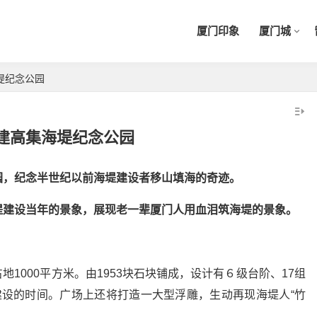
厦门印象
厦门城
堤纪念公园
建高集海堤纪念公园
园，纪念半世纪以前海堤建设者移山填海的奇迹。
堤建设当年的景象，展现老一辈厦门人用血泪筑海堤的景象。
地1000平方米。由1953块石块铺成，设计有６级台阶、17组
海堤建设的时间。广场上还将打造一大型浮雕，生动再现海堤人“竹