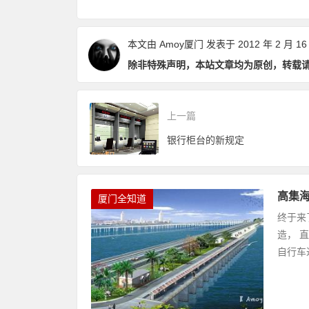
点和优缺点？
数畅玩24个景点
本文由
Amoy厦门
发表于 2012 年 2 月 16
除非特殊声明，本站文章均为原创，转载
上一篇
银行柜台的新规定
高集海
厦门全知道
终于来
造， 
自行车