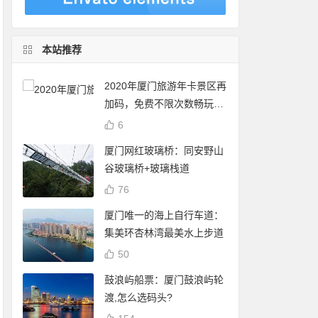
本站推荐
2020年厦门旅游年卡景区再
加码，免费不限次数畅玩24
个景点
6
厦门网红玻璃桥：同安野山
谷玻璃桥+玻璃栈道
76
厦门唯一的海上自行车道：
集美环杏林湾最美水上步道
50
鼓浪屿船票：厦门鼓浪屿轮
渡,怎么选码头?