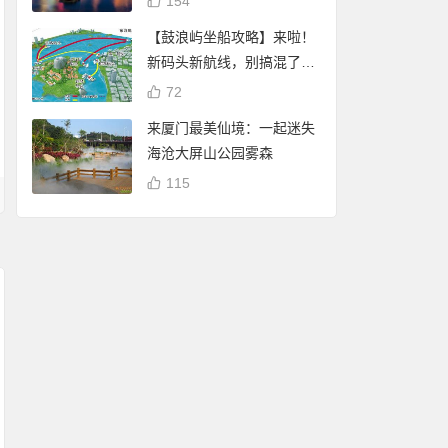
154
【鼓浪屿坐船攻略】来啦！
新码头新航线，别搞混了
哦！
72
来厦门最美仙境：一起迷失
海沧大屏山公园雾森
115
厦门白鹭分：免费借
厦门白鹭分查询：
阅厦门市图书馆（含
谢霆锋 潘玮柏现身厦
享免费停车、借书
17个分馆）图书
门八市买海鲜 将于杏
自行车骑行