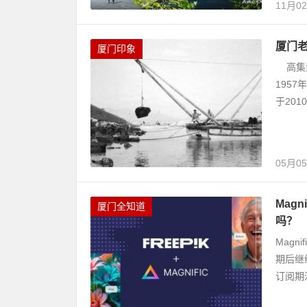
11月0
厦门
厦门印象
高集海
195
于201
05月0
Mag
厦门全知道
吗？
Magn
期后继
订阅期