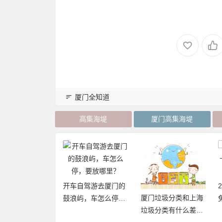
厦门全知道
高集海堤
厦门高集海堤
开车自驾游去厦门的
厦门垃圾分类和上海
20年厦门旅游年卡
鼓浪屿，车怎么停，
垃圾分类有什么差异
再加码，免费不
要放哪里？