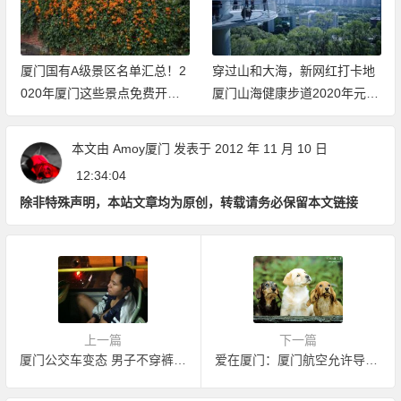
厦门国有A级景区名单汇总！2
穿过山和大海，新网红打卡地
020年厦门这些景点免费开放
厦门山海健康步道2020年元旦
（持续更新中）
开放体验
本文由
Amoy厦门
发表于 2012 年 11 月 10 日
12:34:04
除非特殊声明，本站文章均为原创，转载请务必保留本文链接
上一篇
下一篇
厦门公交车变态 男子不穿裤子狂打飞机
爱在厦门：厦门航空允许导盲犬和盲人进入机舱