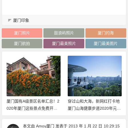
厦门印象
厦门照片
鼓浪屿照片
厦门的海
厦门航拍
厦门最美照片
厦门最美图片
厦门国有A级景区名单汇总！2
穿过山和大海，新网红打卡地
020年厦门这些景点免费开放
厦门山海健康步道2020年元旦
（持续更新中）
开放体验
本文由
Amoy厦门
发表于 2013 年 1 月 22 日
10:29:15