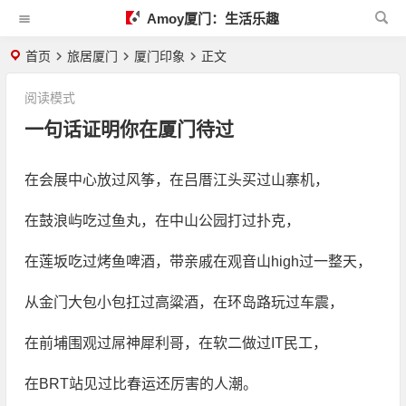
Amoy厦门：生活乐趣
首页
旅居厦门
厦门印象
正文
阅读模式
一句话证明你在厦门待过
在会展中心放过风筝，在吕厝江头买过山寨机，
在鼓浪屿吃过鱼丸，在中山公园打过扑克，
在莲坂吃过烤鱼啤酒，带亲戚在观音山high过一整天，
从金门大包小包扛过高粱酒，在环岛路玩过车震，
在前埔围观过屌神犀利哥，在软二做过IT民工，
在BRT站见过比春运还厉害的人潮。