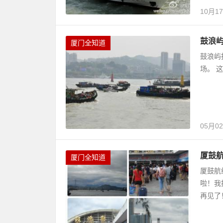
10月1
鼓浪屿
厦门全知道
鼓浪屿
场。 
05月0
厦鼓
厦门全知道
厦鼓航
啦！我
再见了