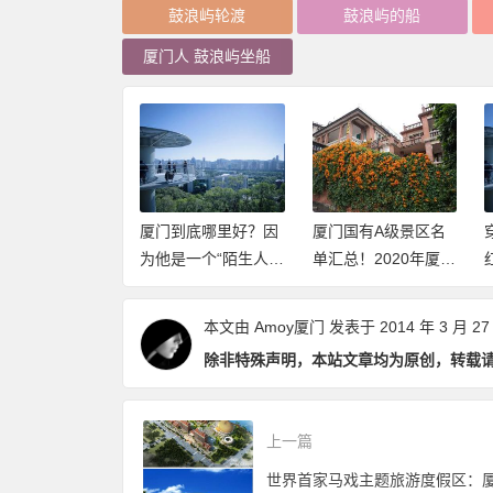
鼓浪屿轮渡
鼓浪屿的船
厦门人 鼓浪屿坐船
到底哪里好？因
厦门国有A级景区名
穿过山和大海，新网
是一个“陌生人”
单汇总！2020年厦门
红打卡地厦门山海健
（推荐阅读）
这些景点免费开放
康步道2020年元旦开
（持续更新中）
放体验
本文由
Amoy厦门
发表于 2014 年 3 月 27
除非特殊声明，本站文章均为原创，转载
上一篇