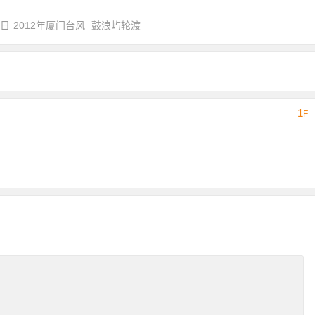
0日
2012年厦门台风
鼓浪屿轮渡
1
F