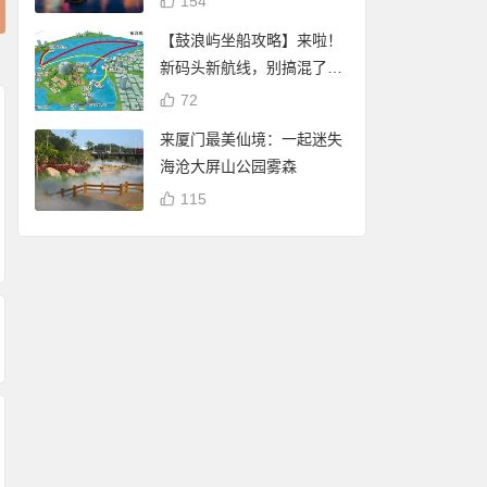
154
【鼓浪屿坐船攻略】来啦！
新码头新航线，别搞混了
哦！
72
来厦门最美仙境：一起迷失
海沧大屏山公园雾森
路过厦门，这座恋旧
115
这是你认识的厦门人
的城
人工智能ChatGPT
吗？一张图让你深入
如何介绍厦门的
了解厦门人