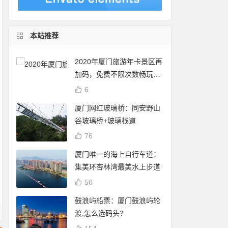
本站推荐
2020年厦门旅游年卡景区再
加码，免费不限次数畅玩24
个景点
6
厦门网红玻璃桥：同安野山
谷玻璃桥+玻璃栈道
76
厦门唯一的海上自行车道：
集美环杏林湾最美水上步道
50
鼓浪屿船票：厦门鼓浪屿轮
渡,怎么选码头?