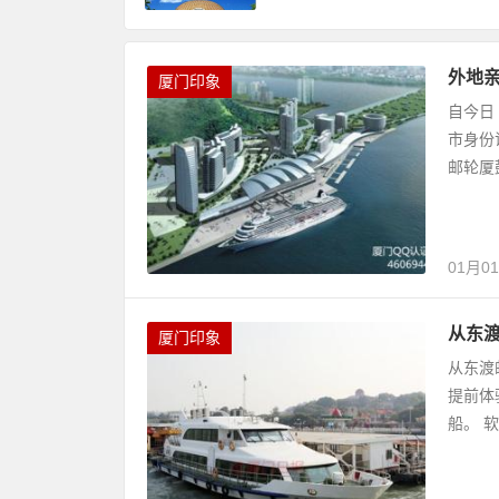
外地
厦门印象
自今日
市身份
邮轮厦
01月0
从东
厦门印象
从东渡
提前体
船。 