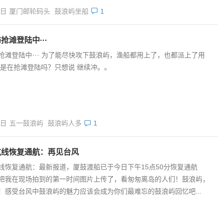
7日
厦门邮轮码头
鼓浪屿坐船
1
抢滩登陆中···
抢滩登陆中··· 为了能尽快攻下鼓浪屿，渔船都用上了，也都派上了用
这是在抢滩登陆吗？只想说 继续冲。。
2日
五一鼓浪屿
鼓浪屿人多
1
航线恢复通航：再见台风
线恢复通航：最新报道，厦鼓渡船已于今日下午15点50分恢复通航
把我在现场拍到的第一时间图片上传了，看匆匆离岛的人们！鼓浪屿，
！感受台风中鼓浪屿的魅力应该会成为你们最难忘的鼓浪屿回忆吧...