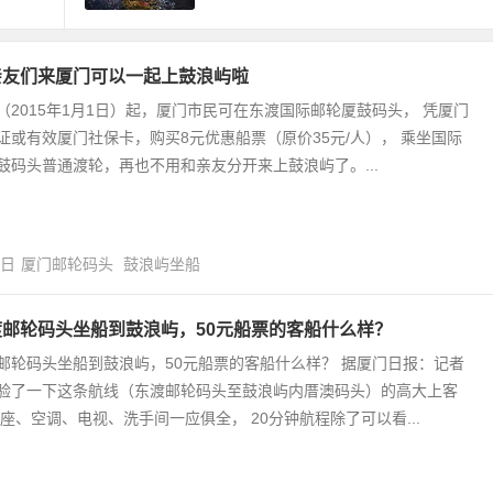
亲友们来厦门可以一起上鼓浪屿啦
（2015年1月1日）起，厦门市民可在东渡国际邮轮厦鼓码头， 凭厦门
证或有效厦门社保卡，购买8元优惠船票（原价35元/人）， 乘坐国际
鼓码头普通渡轮，再也不用和亲友分开来上鼓浪屿了。...
1日
厦门邮轮码头
鼓浪屿坐船
渡邮轮码头坐船到鼓浪屿，50元船票的客船什么样？
邮轮码头坐船到鼓浪屿，50元船票的客船什么样？ 据厦门日报：记者
验了一下这条航线（东渡邮轮码头至鼓浪屿内厝澳码头）的高大上客
软座、空调、电视、洗手间一应俱全， 20分钟航程除了可以看...