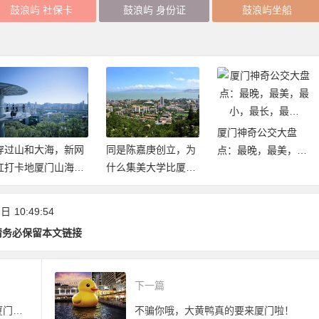
鼓浪屿 社保卡
鼓浪屿 身份证
鼓浪屿坐船
厦门神奇公交大盘
同是陈嘉庚创立，为
“闽南”一词的来源，
点：最晚，最美，最
什么集美大学比厦大
也曾是福建的代称
小，最长，最…
建立的早却不是985/
211
 日
10:49:54
请务必保留本文链接
下一篇
世界首家马戏主题旅游度假区：厦门灵玲国际马戏城五一试营业
不骗你哦，大黄鸭真的要来厦门啦！