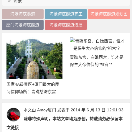
海沧
海沧海底隧道
海沧海底隧道完工
海沧海底隧道规划图
厦门海沧海底隧道
海沧海底隧道进展
青礁东宫、白礁西宫，谁才是
保生大帝信仰的“祖宫”？
国家4A级景区+厦门最大的民
间信仰场所：青礁慈济东宫
本文由
Amoy厦门
发表于 2014 年 6 月 13 日
12:01:03
除非特殊声明，本站文章均为原创，转载请务必保留本
文链接