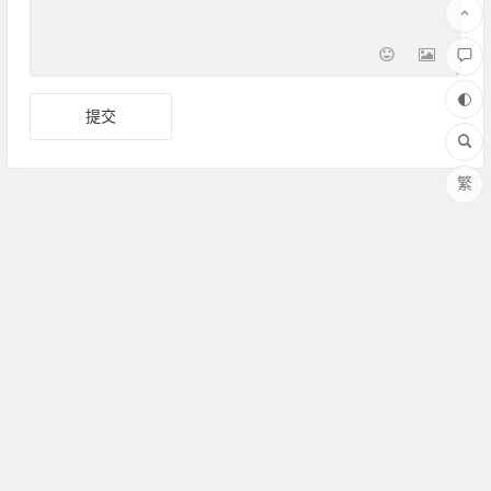
繁
Copyright ©Amoy厦门 版权所有 备案号：
闽ICP备17030486
号-1
联系QQ：364958008