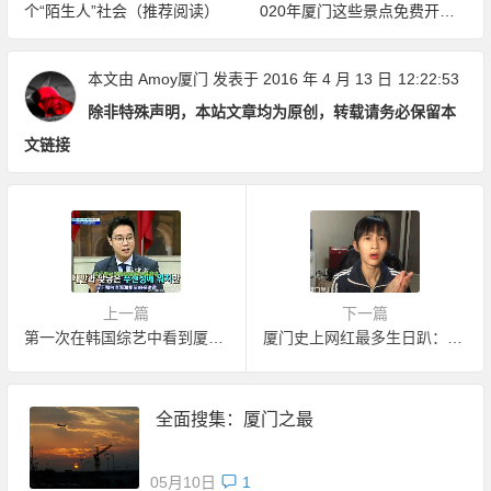
个“陌生人”社会（推荐阅读）
020年厦门这些景点免费开放
（持续更新中）
本文由
Amoy厦门
发表于 2016 年 4 月 13 日
12:22:53
除非特殊声明，本站文章均为原创，转载请务必保留本
文链接
上一篇
下一篇
第一次在韩国综艺中看到厦门，心情有点妙耶
厦门史上网红最多生日趴：Angelababy、papi酱、王思聪都来了！
全面搜集：厦门之最
05月10日
1