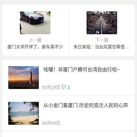
上一篇
下一篇
厦门大学开学了，豪车真不少
末日来临：当台风莫甘蒂登陆厦门(随笔)
哇噻！非厦门户籍可台湾自由行啦~
03月19日
2
从小金门看厦门·历史的变迁人民的心声
04月09日