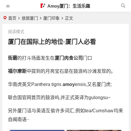
Amoy厦门：生活乐趣
首页
旅居厦门
厦门印象
正文
阅读模式
厦门在国际上的地位·厦门人必看
街霸
的打斗场面发生在
厦门肉食公司
门口
福尔摩斯
中提到的月亮宝石是在鼓浪屿沙滩发现的。
华南虎英文Panthera tigris
amoy
ensis,又名厦门虎;
联合国官网首页的鼓浪屿,并正式英译为gulongsu~
另外厦门话与英语互偷许多词汇,例如tea/Cumshaw均来
自闽南语··