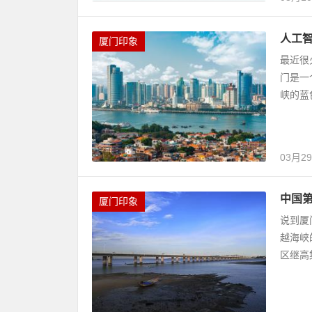
人工智
厦门印象
最近很
门是一
峡的蓝
03月2
中国
厦门印象
说到厦
越海峡
区继高