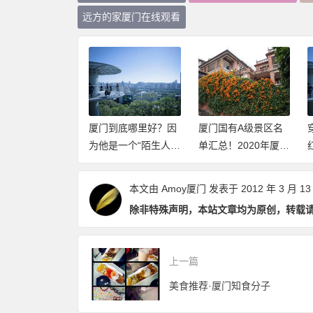
远方的家厦门在线观看
第一座跨越海峡
厦门到底哪里好？因
厦门国有A级景区名
路大桥：厦门大
为他是一个“陌生人”
单汇总！2020年厦门
竟有多牛？
社会（推荐阅读）
这些景点免费开放
（持续更新中）
本文由
Amoy厦门
发表于 2012 年 3 月 13
除非特殊声明，本站文章均为原创，转载
上一篇
美食推荐·厦门知食分子