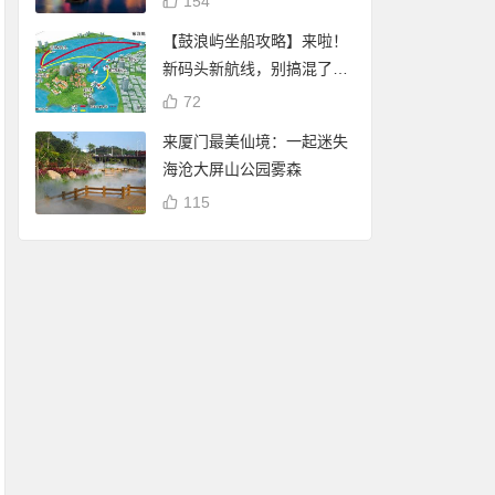
154
【鼓浪屿坐船攻略】来啦！
新码头新航线，别搞混了
哦！
72
来厦门最美仙境：一起迷失
海沧大屏山公园雾森
115