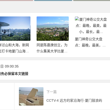
厦门神奇公交大盘
穿过山和大海，新网
同是陈嘉庚创立，为
点：最晚，最美，最
红打卡地厦门山海健
什么集美大学比厦大
小，最长，最…
康步道2020年元旦开
建立的早却不是985/
放体验
211
 日
09:00:35
请务必保留本文链接
下一篇
CCTV-4 远方的家沿海行·厦门鼓浪屿