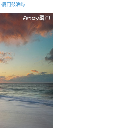
行·厦门鼓浪屿