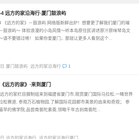
V-4 远方的家沿海行·厦门鼓浪屿
V-4 《远方的家》－鼓浪屿 网络版新鲜出炉！想要更了解我们厦门的璀
－鼓浪屿～ 体验浪漫的小岛风情～听本岛原住民讲述原汁原味琴岛文
～请不要错过唷！ 如果你爱厦门，那就让更多人看到这个...
3日
厦门鼓浪屿
远方的家沿海行
1
V《远方的家》·来到厦门
V4远方的家栏目摄制组来到福建省厦门市,观赏厦门国际马拉松,一睹世界
拉松赛道; 参观万石植物园,了解国际花园都市美景的由来和奇观； 参
最早的佛学院,品尝南普陀素斋,领略千年古刹南普陀...
0日
远方的家沿海行
远方的家沿海行厦门