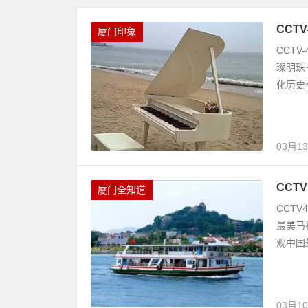
CCT
厦门印象
CCT
璨明珠
化历史
03月1
CCT
厦门全知道
CCT
最美马
观中国
03月1