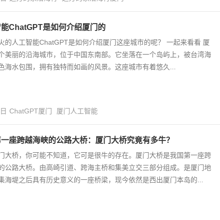
能ChatGPT是如何介绍厦门的
火的人工智能ChatGPT是如何介绍厦门这座城市的呢？ 一起来看看 厦
个美丽的沿海城市，位于中国东南部。它坐落在一个岛屿上，被台湾海
色海水包围，拥有独特而如画的风景。这座城市有着悠久...
9日
ChatGPT厦门
厦门人工智能
第一座跨越海峡的公路大桥：厦门大桥究竟有多牛？
门大桥，你可能不知道，它可是很牛的存在。厦门大桥是我国第一座跨
的公路大桥。由高崎引道、跨海主桥和集美立交三部分组成。是厦门地
集海堤之后具有历史意义的一座桥梁，现今依然是西出厦门本岛的...