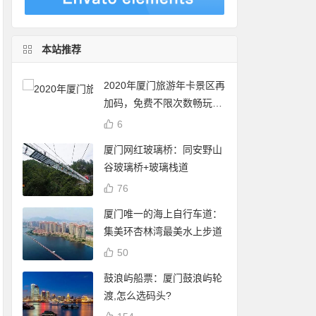
本站推荐
2020年厦门旅游年卡景区再
加码，免费不限次数畅玩24
个景点
6
厦门网红玻璃桥：同安野山
谷玻璃桥+玻璃栈道
76
厦门唯一的海上自行车道：
集美环杏林湾最美水上步道
50
鼓浪屿船票：厦门鼓浪屿轮
渡,怎么选码头?