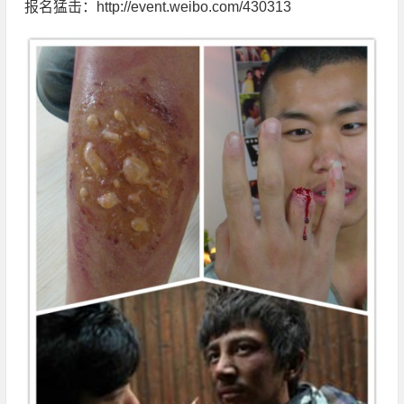
报名猛击：http://event.weibo.com/430313