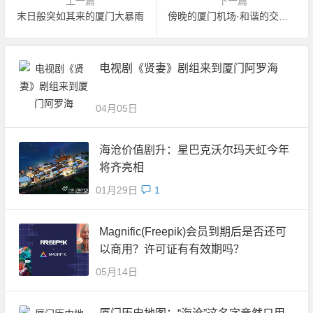
上一篇
下一篇
末日般突如其来的厦门大暴雨
傍晚的厦门机场·和谐的交响曲
电视剧《贤妻》剧组来到厦门阿罗海
04月05日
海沧价值剧升：星巴克沃尔玛天虹今年
将齐亮相
01月29日
1
Magnific(Freepik)会员到期后是否还可
以商用？许可证有有效期吗？
05月14日