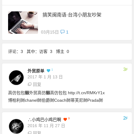
搞笑闽南语·台湾小朋友吵架
03月15日
1
评论：3 其中：访客 3 博主 0
3
F
1
外贸原单
2017 年 1 月 13 日
回复
高仿包包෿外贸高仿෿高仿包包
http://t.cn/RMKrY1x
博柏利㈶chanel㈶伯爵㈶Coach㈶蒂芙尼㈶Prada㈶
2
F
9
∴小鸡巴小鸡巴啊
2016 年 11 月 27 日
回复