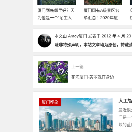
到底哪里好？因
厦门国有A级景区名
穿过山和大海，新网
是一个“陌生人”
单汇总！2020年厦门
红打卡地厦门山海健
（推荐阅读）
这些景点免费开放
康步道2020年元旦开
（持续更新中）
放体验
本文由
Amoy厦门
发表于 2012 年 4 月 29
除非特殊声明，本站文章均为原创，转载
上一篇
花海厦门·美丽就在身边
人工智
厦门印象
最近很
门是一
峡的蓝