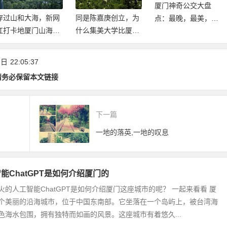
厦门神奇公交大盘
同是陈嘉庚创立，为
“闽南”一词的来源，
点：最晚，最美，最
什么集美大学比厦大
也曾是福建的代称
小，最长，最…
建立的早却不是985/
211
 日
22:05:37
请务必保留本文链接
下一篇
一地的落英,一地的叹息
能ChatGPT是如何介绍厦门的
火的人工智能ChatGPT是如何介绍厦门这座城市的呢？ 一起来看看 厦
个美丽的沿海城市，位于中国东南部。它坐落在一个岛屿上，被台湾海
色海水包围，拥有独特而如画的风景。这座城市有着悠久...