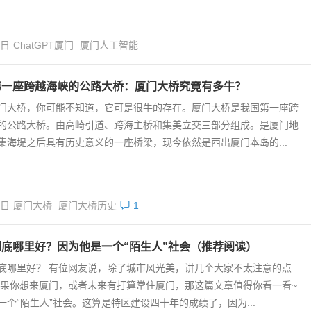
9日
ChatGPT厦门
厦门人工智能
第一座跨越海峡的公路大桥：厦门大桥究竟有多牛？
门大桥，你可能不知道，它可是很牛的存在。厦门大桥是我国第一座跨
的公路大桥。由高崎引道、跨海主桥和集美立交三部分组成。是厦门地
集海堤之后具有历史意义的一座桥梁，现今依然是西出厦门本岛的...
8日
厦门大桥
厦门大桥历史
1
到底哪里好？因为他是一个“陌生人”社会（推荐阅读）
底哪里好？ 有位网友说，除了城市风光美，讲几个大家不太注意的点
如果你想来厦门，或者未来有打算常住厦门，那这篇文章值得你看一看~
一个“陌生人”社会。这算是特区建设四十年的成绩了，因为...