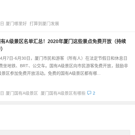
9日
厦门哪里好
打算到厦门发展
有A级景区名单汇总！2020年厦门这些景点免费开放（持续
中）
0年4月7日-6月30日，厦门市民和游客（所有人）在法定节假日和休息日
费坐地铁、BRT、公交车。国有A级景区向市民游客免费开放，鼓励非
级景区参加免费开放活动。免费的国有A级景区都有哪...
5日
厦门国有A级景区
厦门国有A级景区有哪些
2