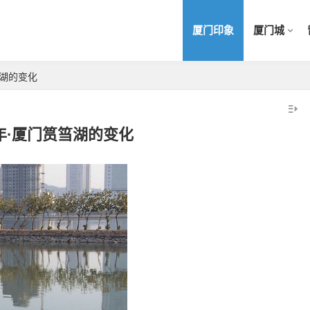
厦门印象
厦门城
筜湖的变化
年·厦门筼筜湖的变化