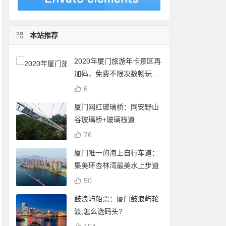
本站推荐
2020年厦门旅游年卡景区再
加码，免费不限次数畅玩24
个景点
6
厦门网红玻璃桥：同安野山
谷玻璃桥+玻璃栈道
76
厦门唯一的海上自行车道：
集美环杏林湾最美水上步道
50
鼓浪屿船票：厦门鼓浪屿轮
渡,怎么选码头?