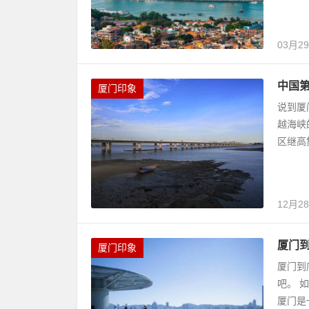
03月2
中国
厦门印象
说到厦
越海峡
区继高
12月2
厦门
厦门印象
厦门到
吧。 
厦门是