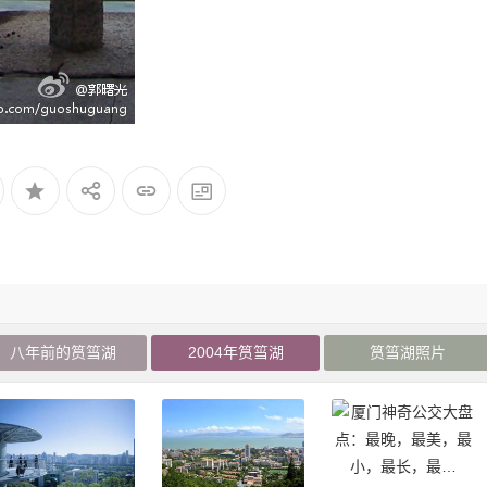
八年前的筼筜湖
2004年筼筜湖
筼筜湖照片