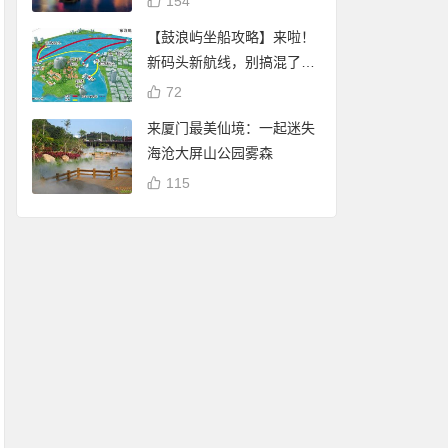
154
【鼓浪屿坐船攻略】来啦！
新码头新航线，别搞混了
哦！
72
来厦门最美仙境：一起迷失
海沧大屏山公园雾森
115