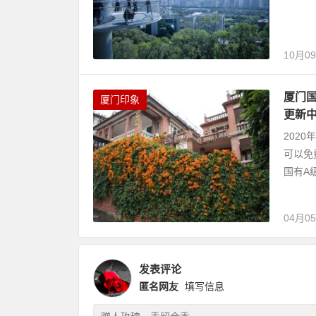
10月0
厦门国
厦门印象
更新
202
可以免
国有A
04月0
发表评论
匿名网友
填写信息