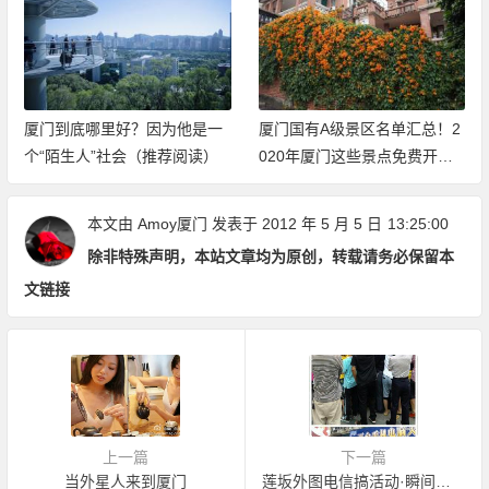
厦门国有A级景区名单汇总！2
穿过山和大海，新网红打卡地
020年厦门这些景点免费开放
厦门山海健康步道2020年元旦
（持续更新中）
开放体验
本文由
Amoy厦门
发表于 2012 年 5 月 5 日
13:25:00
除非特殊声明，本站文章均为原创，转载请务必保留本
文链接
上一篇
下一篇
当外星人来到厦门
莲坂外图电信搞活动·瞬间人气为0