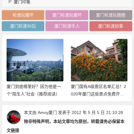
厦门印象
轮渡玩魔环
厦门轮渡玩魔环
厦门轮渡玩圈圈
厦门轮渡90后
厦门轮渡牛人
厦门轮渡拍客
厦门到底哪里好？因为他是一
厦门国有A级景区名单汇总！2
个“陌生人”社会（推荐阅读）
020年厦门这些景点免费开放
（持续更新中）
本文由
Amoy厦门
发表于 2012 年 5 月 5 日
21:10:28
除非特殊声明，本站文章均为原创，转载请务必保留本
文链接