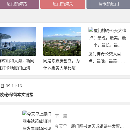
厦门镇海路
厦门镇海关
清末镇厦门
厦门神奇公交大盘
同是陈嘉庚创立，为
“闽南”一词的来源，
点：最晚，最美，最
什么集美大学比厦大
也曾是福建的代称
小，最长，最…
建立的早却不是985/
211
 日
09:11:16
请务必保留本文链接
下一篇
今天早上厦门图书馆芮成钢讲座发票现场出现恶意抢票