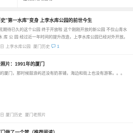
史”第一水库”变身 上李水库公园的前世今生
民期待已久的这个公园 终于开放啦 这个刚刚开放的新公园 不仅山青水
 水 库 公 园 经过近一年时间的提升改造，上李水库公园已经对外开放。
5日
上李水库公园
厦门历史
1
照片：1991年的厦门
1年的厦门，那时候鼓浪屿还没有奶茶铺，海边和街上也没有游客。。。
9日
厦门历史
厦门老照片
厦门做了一个梦（推荐阅读）