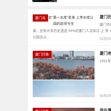
厦门历
厦门岛
厦门市
美，还有许多历史遗迹 99%的厦门人没来过 上 李
公园总占...
02月2
厦门老
厦门印象
199
06月2
我在