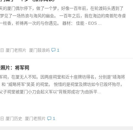
天的厦门偶尔停下，做了一个梦，好像一百年前，在轮渡码头遇到了
我梦见了一场热浪与海风的幽会。 一百年之后，我在海边的南普陀寺虔
柱香，祈祷再一次的与你遇见。 器材： 佳能 - EOS ...
2日
厦门老照片
厦门鼓浪屿
1
老照片：将军祠
军祠，在厦无人不知。因两座祠堂和近十座牌坊得名，分别是"靖海将
琅 和 "威略将军"吴英 的祠堂。 惋惜的是祠堂及牌坊如今已毁坏殆尽，
父子祠堂被厦门小刀会起义军以"背叛郑成功"为由拆平...
0日
厦门历史
厦门老照片
1