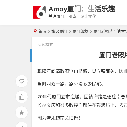
Amoy厦门：生活乐趣
关注厦门、闽南、设计文化
首页
旅居厦门
厦门印象
厦门老照片：清末
阅读模式
厦门老照
乾隆年间清政府劈山修路，设立镇南关，因
当时叫双十路，路旁没多少民宅。
20年代厦门立市造城，因镇海路是通往南
长林文庆和很多教授们都住在鼓浪屿上，去
图为清末镇南关旧影！