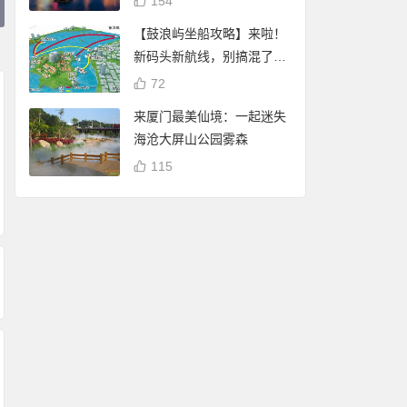
154
【鼓浪屿坐船攻略】来啦！
新码头新航线，别搞混了
哦！
72
来厦门最美仙境：一起迷失
海沧大屏山公园雾森
路过厦门，这座恋旧
115
这是你认识的厦门人
的城
人工智能ChatGPT
吗？一张图让你深入
如何介绍厦门的
了解厦门人