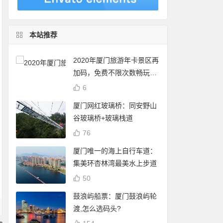
本站推荐
2020年厦门旅游年卡景区再
加码，免费不限次数畅玩24
个景点
6
厦门网红玻璃桥：同安野山
谷玻璃桥+玻璃栈道
76
厦门唯一的海上自行车道：
集美环杏林湾最美水上步道
50
鼓浪屿船票：厦门鼓浪屿轮
渡,怎么选码头?