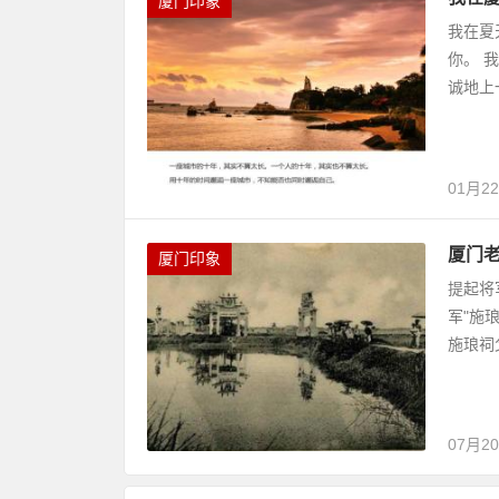
厦门印象
我在夏
你。 
诚地上一
01月2
厦门
厦门印象
提起将
军"施
施琅祠
07月2