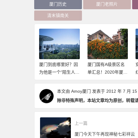
厦门历史
厦门老照片
清末镇南关
到底哪里好？因
厦门国有A级景区名
穿过山和大海，新网
是一个“陌生人”
单汇总！2020年厦门
红打卡地厦门山海健
（推荐阅读）
这些景点免费开放
康步道2020年元旦开
（持续更新中）
放体验
本文由
Amoy厦门
发表于 2012 年 7 月 15
除非特殊声明，本站文章均为原创，转载
上一篇
厦门今天下午再现神秘七彩祥云