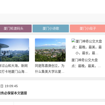
厦门轮渡码头
厦门小诗歌
厦门小段子
厦门神奇公交大盘
穿过山和大海，新网
同是陈嘉庚创立，为
点：最晚，最美，最
红打卡地厦门山海健
什么集美大学比厦大
小，最长，最…
康步道2020年元旦开
建立的早却不是985/
放体验
211
 日
19:09:45
请务必保留本文链接