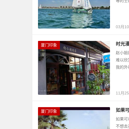
等的士
03月1
时光漫
厦门印象
赵小姐
难以欣
我的外
11月2
如果
厦门印象
如果可
不想去