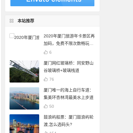
本站推荐
2020年厦门旅游年卡景区再
加码，免费不限次数畅玩24
个景点
6
厦门网红玻璃桥：同安野山
谷玻璃桥+玻璃栈道
76
厦门唯一的海上自行车道：
集美环杏林湾最美水上步道
50
鼓浪屿船票：厦门鼓浪屿轮
渡,怎么选码头?