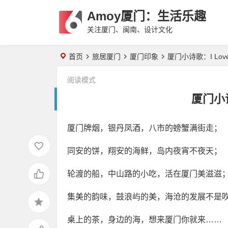
Amoy厦门：生活乐趣
关注厦门、闽南、设计文化
首页
旅居厦门
厦门印象
厦门小诗歌：I Love
阅读模式
厦门小诗
厦门牌烟，银丹凤酒，八市的螃蟹满街走；
同安的饼，翔安的海鲜，岛内夜宵不夜天；
轮渡的船，中山路的小吃，活在厦门美滋滋
集美的韵味，鼓浪屿的美，海沧的发展不是
桌上的茶，身边的海，想来厦门你就来……