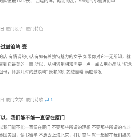
的队伍最TMD长； 西堤的洋，殿前的乱，SM站的小偷满街窜...
0日
厦门段子
厦门特色
过鼓浪屿·壹
的店 有情调的小店有如有着独特魅力的女子 如果你对它一无所知，就
赏到它最美的一面 所以，从相遇到相知需要一点一点去用心品味 “纪念
祖母，怀念儿时的鼓浪屿” 妖艳的灯芯绒窗幔 满腔诱发...
5日
厦门文学
厦门诗歌
1
可以，我们能不能一直留在厦门
以我们能不能一直留在厦门 不要那些所谓的理想 不要那些所谓的奋斗
英国美国，读书留学 不想去上海北京，打拼奋斗 就一起留在我们熟悉