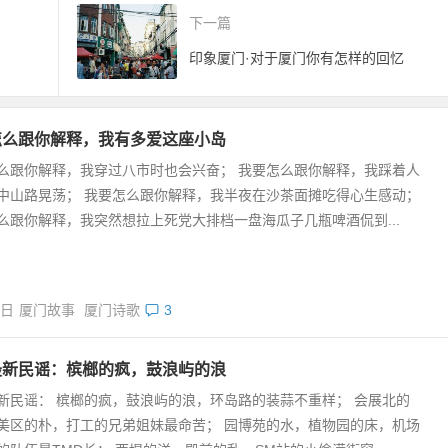
下一篇
印象厦门·对于厦门你有怎样的回忆
怎么跟你解释，我有多爱这座小岛
么跟你解释，我穿过八市时也会兴奋； 我要怎么跟你解释，我踩着人
中山路晃荡； 我要怎么跟你解释，我半夜在沙茶面摊吃得心生感动；
么跟你解释，我突然想拉上死党大排档一盘海瓜子几瓶啤酒侃到...
1日
厦门故事
厦门诗歌
3
最新民谣：槟榔的疯，鼓浪屿的浪
新民谣： 槟榔的疯，鼓浪屿的浪，环岛路的装蒜不重样； 会展北的
美区的朴，打工的兄弟姐妹最命苦； 园博苑的水，植物园的床，机场