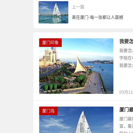
上一篇
美在厦门·每一张都让人震撼
我要
厦门印象
我要怎
字拖在
我要怎
03月1
厦门
厦门岛
厦门最
富，集