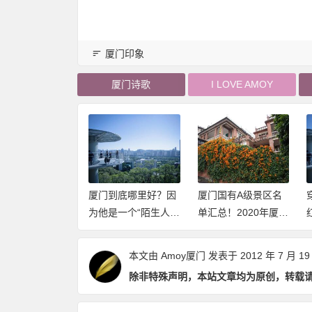
厦门印象
厦门诗歌
I LOVE AMOY
第一座跨越海峡
厦门到底哪里好？因
厦门国有A级景区名
路大桥：厦门大
为他是一个“陌生人”
单汇总！2020年厦门
竟有多牛？
社会（推荐阅读）
这些景点免费开放
（持续更新中）
本文由
Amoy厦门
发表于 2012 年 7 月 19
除非特殊声明，本站文章均为原创，转载