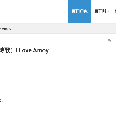
厦门印象
厦门城
 Amoy
歌：I Love Amoy
；
吹；