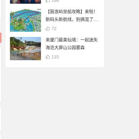
154
【鼓浪屿坐船攻略】来啦！
新码头新航线，别搞混了
哦！
72
来厦门最美仙境：一起迷失
海沧大屏山公园雾森
115
路过厦门，这座恋
“闽南”一词的来源，
这是你认识的厦门人
的城
也曾是福建的代称
吗？一张图让你深入
了解厦门人