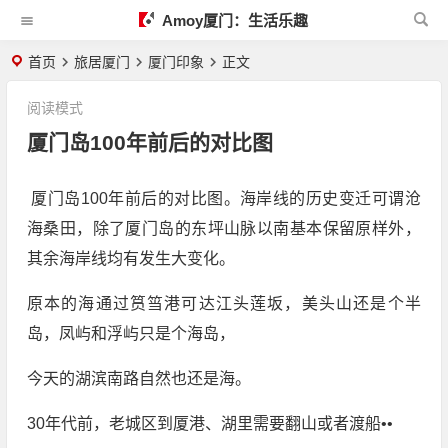
Amoy厦门：生活乐趣
首页
旅居厦门
厦门印象
正文
阅读模式
厦门岛100年前后的对比图
厦门岛100年前后的对比图。海岸线的历史变迁可谓沧
海桑田，除了厦门岛的东坪山脉以南基本保留原样外，
其余海岸线均有发生大变化。
原本的海通过筼筜港可达江头莲坂，美头山还是个半
岛，凤屿和浮屿只是个海岛，
今天的湖滨南路自然也还是海。
30年代前，老城区到厦港、湖里需要翻山或者渡船••