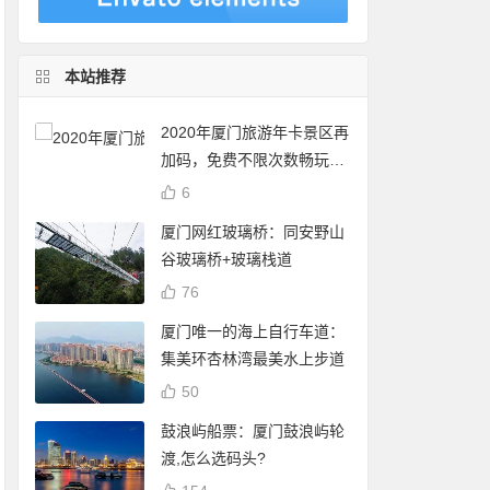
本站推荐
2020年厦门旅游年卡景区再
加码，免费不限次数畅玩24
个景点
6
厦门网红玻璃桥：同安野山
谷玻璃桥+玻璃栈道
76
厦门唯一的海上自行车道：
集美环杏林湾最美水上步道
50
鼓浪屿船票：厦门鼓浪屿轮
渡,怎么选码头?