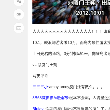
人人人人人人人人人人人人人人人！！！请
10.1，鼓浪屿游客破10万，而岛内最佳游客接
上日光岩的道路，3分钟挪动1米。向登岛者
via@厦门王朔
网友评论：
三三三小:
amoy amoy厦门还有救么。。。
3B68威搽搽A老達布:
根本不会沉，人流量远
Blujay:
假期的厦门再也不是当年的厦门了，