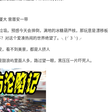
厦大 曾厝安一带
+垃圾。预感今天会摔倒，满地的冰糖葫芦核，那玩意是漂移板
？对这个爱凑热闹的世界绝望了。╮(╯3╰)╭
受，看不到美景，都是人挤人
是鼓浪屿里面人多，路过望一眼，黑压压一片吓死人。