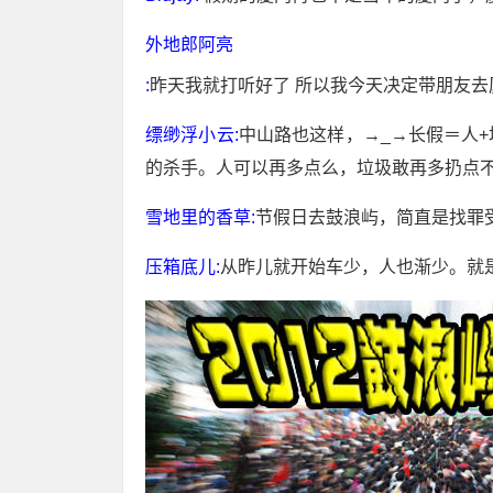
外地郎阿亮
:
昨天我就打听好了 所以我今天决定带朋友去
缥缈浮小云:
中山路也这样，→_→长假＝人
的杀手。人可以再多点么，垃圾敢再多扔点不
雪地里的香草:
节假日去鼓浪屿，简直是找罪
压箱底儿:
从昨儿就开始车少，人也渐少。就