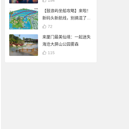
154
【鼓浪屿坐船攻略】来啦！
新码头新航线，别搞混了
哦！
72
来厦门最美仙境：一起迷失
海沧大屏山公园雾森
115