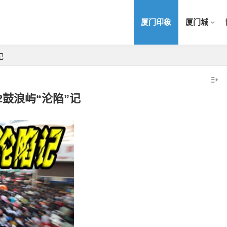
厦门印象
厦门城
记
12鼓浪屿“沦陷”记