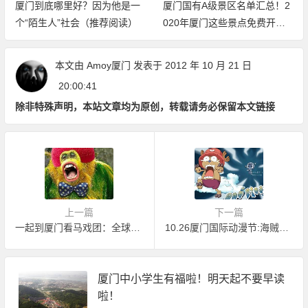
厦门到底哪里好？因为他是一
厦门国有A级景区名单汇总！2
个“陌生人”社会（推荐阅读）
020年厦门这些景点免费开放
（持续更新中）
本文由
Amoy厦门
发表于 2012 年 10 月 21 日
20:00:41
除非特殊声明，本站文章均为原创，转载请务必保留本文链接
上一篇
下一篇
一起到厦门看马戏团：全球一流马戏城落户集美
10.26厦门国际动漫节:海贼王来袭厦门！
厦门中小学生有福啦！明天起不要早读
啦！