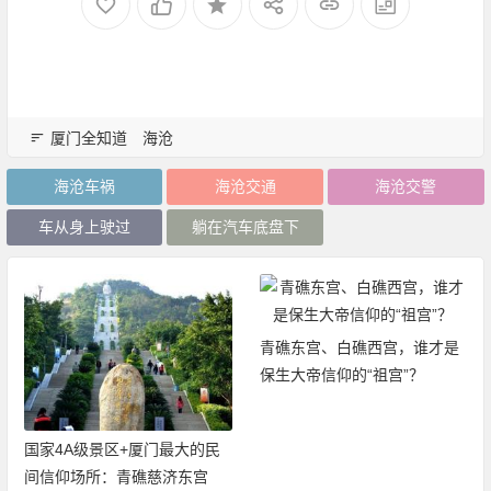
厦门全知道
海沧
海沧车祸
海沧交通
海沧交警
车从身上驶过
躺在汽车底盘下
青礁东宫、白礁西宫，谁才是
保生大帝信仰的“祖宫”？
国家4A级景区+厦门最大的民
间信仰场所：青礁慈济东宫