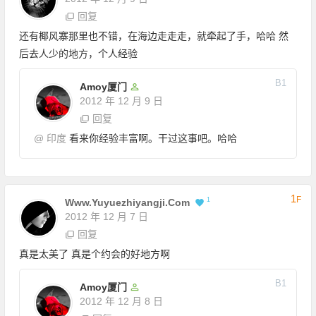
回复
还有椰风寨那里也不错，在海边走走走，就牵起了手，哈哈 然
后去人少的地方，个人经验
B
1
Amoy厦门
2012 年 12 月 9 日
回复
@
印度
看来你经验丰富啊。干过这事吧。哈哈
1
F
1
Www.yuyuezhiyangji.com
2012 年 12 月 7 日
回复
真是太美了 真是个约会的好地方啊
B
1
Amoy厦门
2012 年 12 月 8 日