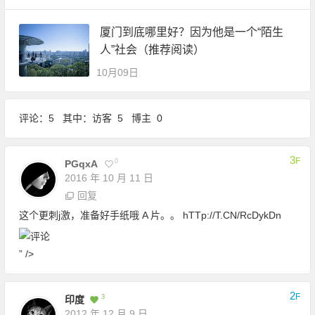
厦门到底哪里好？因为他是一个“陌生
人”社会（推荐阅读）
10月09日
评论：5 其中：访客 5 博主 0
3
F
0
PGqxA
2016 年 10 月 11 日
回复
这个更刺j激，准备好手纸哦 A 片。。 hTTp://T.CN/RcDykDn
” />
2
F
3
印度
2012 年 12 月 9 日