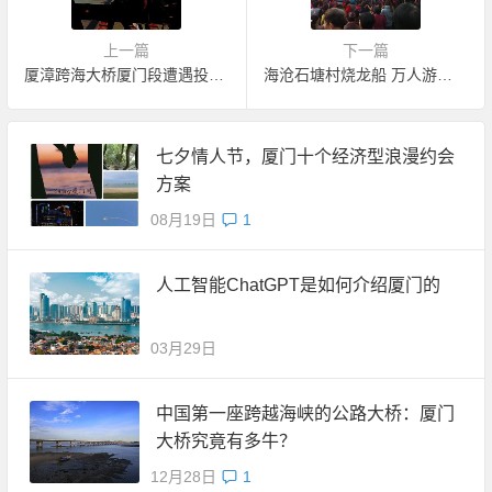
上一篇
下一篇
厦漳跨海大桥厦门段遭遇投标人联合罢标
海沧石塘村烧龙船 万人游街锣鼓喧天
七夕情人节，厦门十个经济型浪漫约会
方案
08月19日
1
人工智能ChatGPT是如何介绍厦门的
03月29日
中国第一座跨越海峡的公路大桥：厦门
大桥究竟有多牛？
12月28日
1