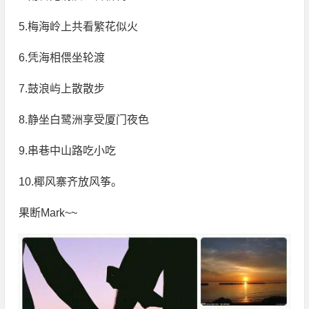
5.梅海岭上共看繁花似火
6.凭海相偎坐轮渡
7.鼓浪屿上散散步
8.静坐白鹭洲享受厦门夜色
9.串巷中山路吃小吃
10.椰风寨齐放风筝。
果断Mark~~