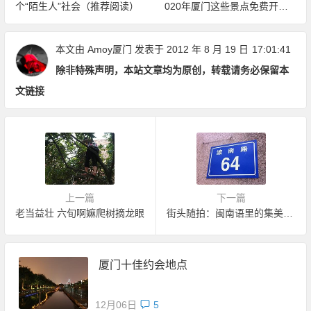
个“陌生人”社会（推荐阅读）
020年厦门这些景点免费开放
（持续更新中）
本文由
Amoy厦门
发表于 2012 年 8 月 19 日
17:01:41
除非特殊声明，本站文章均为原创，转载请务必保留本
文链接
上一篇
下一篇
老当益壮 六旬啊嫲爬树摘龙眼
街头随拍：闽南语里的集美巷子
厦门十佳约会地点
12月06日
5