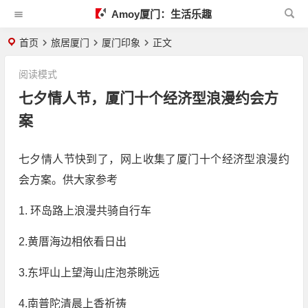
Amoy厦门：生活乐趣
首页
旅居厦门
厦门印象
正文
阅读模式
七夕情人节，厦门十个经济型浪漫约会方
案
七夕情人节快到了，网上收集了厦门十个经济型浪漫约
会方案。供大家参考
1. 环岛路上浪漫共骑自行车
2.黄厝海边相依看日出
3.东坪山上望海山庄泡茶眺远
4.南普陀清晨上香祈祷