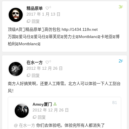
3
F
0
精品原单
2017 年 1 月 13 日
回复
顶级A货⣹精品原单⣹高仿包包
http://1434.118v.net
万国ꡂ爱马仕ꡂ爱马仕ꡂ蒂芙尼ꡂ劳力士ꡂMontblancꡂ卡地亚ꡂ博
柏利ꡂMontblancꡂ
2
F
0
在水一方
2012 年 12 月 26 日
回复
南方人好搞笑啊，还要人工降雪。北方人可以体验一下人工刮台
风！
B
1
Amoy厦门
2012 年 12 月 26 日
回复
@
在水一方
你们去体验吧。体验完所有人都消失了