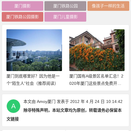
厦门摄影
厦门铁路公园
像孩子一样的生活
厦门铁路公园摄影
厦门儿童摄影
？因为他是一
厦门国有A级景区名单汇总！2
穿过山和大海，新
会（推荐阅读）
020年厦门这些景点免费开放
厦门山海健康步道2
（持续更新中）
开放体验
本文由
Amoy厦门
发表于 2012 年 4 月 24 日
10:14:42
除非特殊声明，本站文章均为原创，转载请务必保留本
文链接