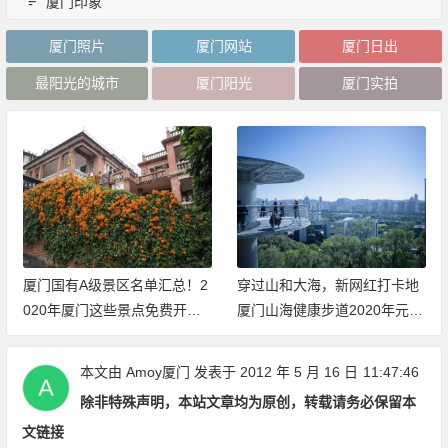
厦门印象
厦门照片
厦门网站
厦门日出
最阳光的城市
厦门阳光
厦门实拍
厦门国有A级景区名单汇总！2
穿过山和大海，新网红打卡地
020年厦门这些景点免费开放
厦门山海健康步道2020年元旦
（持续更新中）
开放体验
本文由
Amoy厦门
发表于 2012 年 5 月 16 日
11:47:46
除非特殊声明，本站文章均为原创，转载请务必保留本
文链接