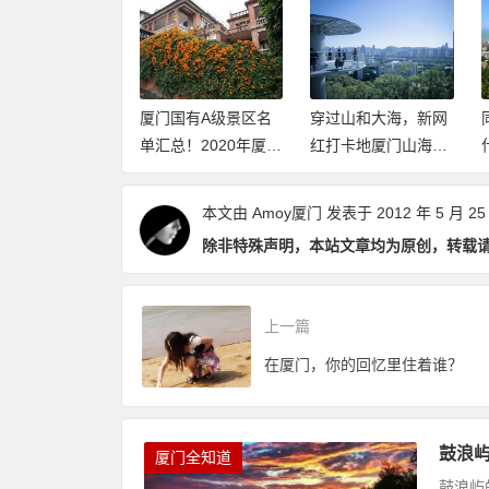
到底哪里好？因
厦门国有A级景区名
穿过山和大海，新网
是一个“陌生人”
单汇总！2020年厦门
红打卡地厦门山海健
（推荐阅读）
这些景点免费开放
康步道2020年元旦开
（持续更新中）
放体验
本文由
Amoy厦门
发表于 2012 年 5 月 25
除非特殊声明，本站文章均为原创，转载
上一篇
在厦门，你的回忆里住着谁？
鼓浪屿
厦门全知道
鼓浪屿