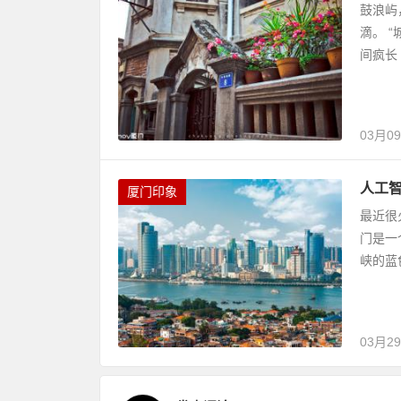
鼓浪屿
滴。 
间疯长
03月0
人工智
厦门印象
最近很
门是一
峡的蓝
03月2