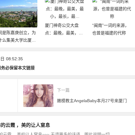
厦门神奇公交大盘
“闽南”一词的来源，
同是陈嘉庚创立，为
点：最晚，最美，最
也曾是福建的代称
什么集美大学比厦大
小，最长，最…
建立的早却不是985/
211
 日
08:52:35
请务必保留本文链接
下一篇
嫩模教主AngelaBaby本月27号来厦门
的云霞 ，美的让人窒息
的云霞 ，美的让人窒息~~~ 无须更多的话语，图片说明一切。