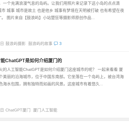
，一个充满浪漫气息的岛屿。让我们用照片来记录下这小岛的点点滴
“城市 城事 城市是故土 也是他乡 城事有梦境在天明被打破 也有希望在夜
 ”。 图片来自【鼓浪屿】小站楚狂等摄影师原创作品...
9日
鼓浪屿摄影
鼓浪屿的故事
3
能ChatGPT是如何介绍厦门的
火的人工智能ChatGPT是如何介绍厦门这座城市的呢？ 一起来看看 厦
个美丽的沿海城市，位于中国东南部。它坐落在一个岛屿上，被台湾海
色海水包围，拥有独特而如画的风景。这座城市有着悠久...
9日
ChatGPT厦门
厦门人工智能