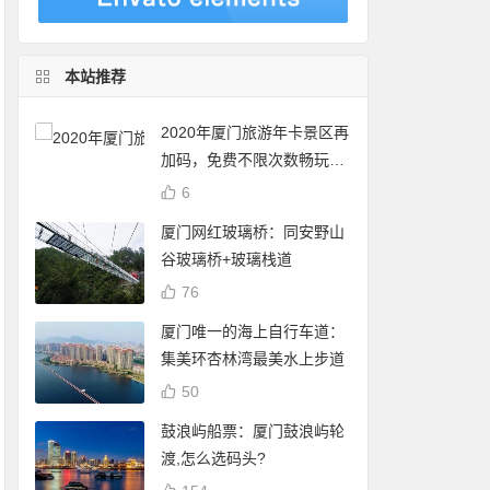
本站推荐
2020年厦门旅游年卡景区再
加码，免费不限次数畅玩24
个景点
6
厦门网红玻璃桥：同安野山
谷玻璃桥+玻璃栈道
76
厦门唯一的海上自行车道：
集美环杏林湾最美水上步道
50
鼓浪屿船票：厦门鼓浪屿轮
渡,怎么选码头?