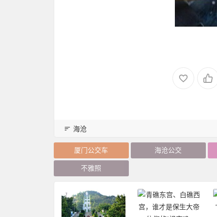
海沧
厦门公交车
海沧公交
不雅照