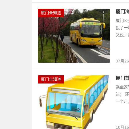
厦门
厦门全知道
厦门公
投了一
又说：
07月2
厦门首
厦门全知道
乘坐这
达； 
一个月
10月1