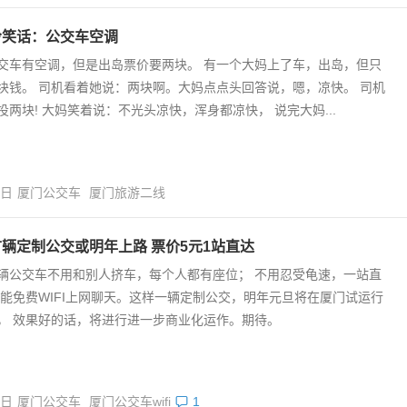
冷笑话：公交车空调
交车有空调，但是出岛票价要两块。 有一个大妈上了车，出岛，但只
块钱。 司机看着她说：两块啊。大妈点点头回答说，嗯，凉快。 司机
投两块! 大妈笑着说：不光头凉快，浑身都凉快， 说完大妈...
6日
厦门公交车
厦门旅游二线
辆定制公交或明年上路 票价5元1站直达
辆公交车不用和别人挤车，每个人都有座位； 不用忍受龟速，一站直
还能免费WIFI上网聊天。这样一辆定制公交，明年元旦将在厦门试运行
， 效果好的话，将进行进一步商业化运作。期待。
5日
厦门公交车
厦门公交车wifi
1