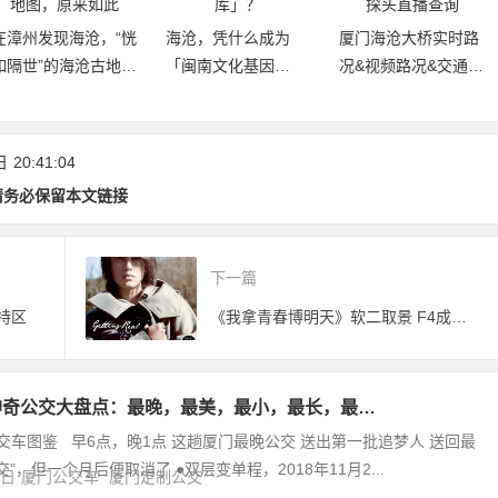
在漳州发现海沧，“恍
海沧，凭什么成为
厦门海沧大桥实时路
如隔世”的海沧古地
「闽南文化基因
况&视频路况&交通探
图，原来如此
库」？
头直播查询
日
20:41:04
请务必保留本文链接
下一篇
特区
《我拿青春博明天》软二取景 F4成员朱孝天登场
神奇公交大盘点：最晚，最美，最小，最长，最…
交车图鉴 早6点，晚1点 这趟厦门最晚公交 送出第一批追梦人 送回最
”，但一个月后便取消了 ●双层变单程，2018年11月2...
3日
厦门公交车
厦门定制公交