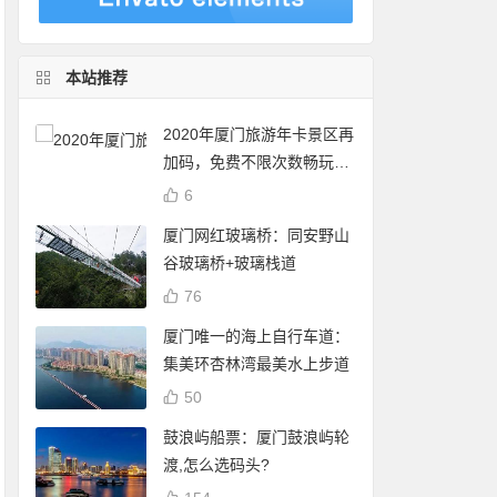
本站推荐
2020年厦门旅游年卡景区再
加码，免费不限次数畅玩24
个景点
6
厦门网红玻璃桥：同安野山
谷玻璃桥+玻璃栈道
76
厦门唯一的海上自行车道：
集美环杏林湾最美水上步道
50
鼓浪屿船票：厦门鼓浪屿轮
渡,怎么选码头?