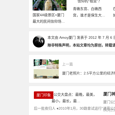
青礁东宫、白礁西
东屿海鲜大排档
国家4A级景区+厦门
宫，谁才是保生大帝
来，东屿村那些
最大的民间信仰场
信仰的“祖宫”？
那些事
所：青礁慈济东宫
本文由
Amoy厦门
发表于 2012 年 7 月 6 
除非特殊声明，本站文章均为原创，转载
上一篇
厦门老照片：2.5平方公里的经济
厦门
厦门印象
厦门公
后一批夜归人 ●2010年1月，30路曾试运行“通宵公交
06月2