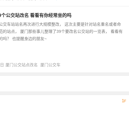
9个公交站改名 看看有你经常坐的吗
公交车站站名再次进行大规模整改， 这次主要是针对站名重名或者命
范的站点， 厦门那些事儿整理了39个要改名公交站的一览表， 看看有
的吗？ 也提醒身边的朋友~
6日
厦门公交站点改名
厦门公交车
1
F