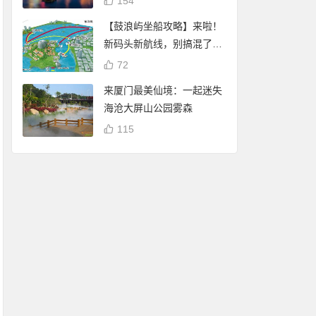
154
【鼓浪屿坐船攻略】来啦！
新码头新航线，别搞混了
哦！
72
来厦门最美仙境：一起迷失
海沧大屏山公园雾森
115