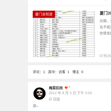
厦门3
厦门全知道
近期，
名不规
你常坐
07月2
评论：1 其中：访客 1 博主 0
9
梅菜扣肉
2012 年 8 月 3 日
下午 3:03
回复
汗–