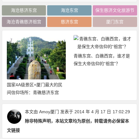
海沧慈济东宫
海沧东宫
保生慈济文化旅游节
海沧青礁慈济祖宫
慈济东宫
厦门东宫
青礁东宫、白礁西宫，谁才是
保生大帝信仰的“祖宫”？
国家4A级景区+厦门最大的民
间信仰场所：青礁慈济东宫
本文由
Amoy厦门
发表于 2014 年 4 月 17 日
17:02:29
除非特殊声明，本站文章均为原创，转载请务必保留本
文链接